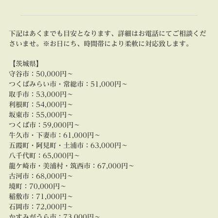
下記はあくまでも目安となります、詳細はお電話にてご相談くだ
さいませ。
※お日にち、時間帯により柔軟に対応致します。
【茨城県】
守谷市：
50
,000円～
つくばみらい市・常総市：
51
,000円～
取手市：
53
,000円～
利根町：
54
,000円～
坂東市：
55
,000円～
つくば市：
59,000円～
牛久市・下妻市：
61
,000円～
五霞町・阿見町・土浦市：
63
,000円～
八千代町：
65,000円～
龍ケ崎市・美浦村・筑西市：
67
,000円～
古河市：
68
,000円～
境町：
70
,000円～
稲敷市：
71
,000円～
石岡市：
72
,000円～
かすみがうら市：
73,000円～