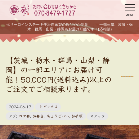
MENU
≪サーロインステーキ牛≫自家製の煌びやか副菜 一都三県、茨城・栃
木・群馬・山梨・静岡もお届け可能です！(応相談)
【茨城・栃木・群馬・山梨・静
岡】の一部エリアにお届け可
能！50,000円(送料込み)以上の
ご注文でご相談承ります。
2024-06-17
トピックス
タグ:
ロケ弁
,
お弁当
,
ちょうどいい
,
お手頃
スタッフ