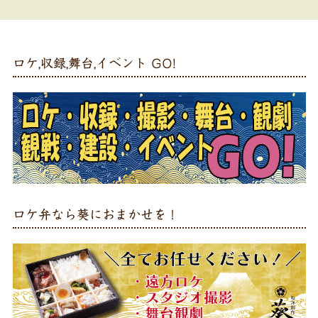
ロケ,収録,舞台,イベント GO!
ロケ弁なら葵におまかせを！