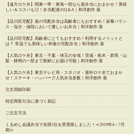
【遠方ロケ弁】関東一帯・東海一部なら葵弁当におまかせ！美味
しい＆コスパも◎！弁当配達のQ＆A｜和洋創作 葵
【品川区宅配】葵の宅配弁当は高齢者にもおすすめ！栄養バラン
ス・塩分・値段において優しいお弁当｜和洋創作 葵
【品川区宅配】高齢者にとてもおすすめ！利用するメリットと
は？ 常温でも美味しい和食の宅配弁当｜和洋創作 葵
【人気ロケ弁】東京・千葉・埼玉の全域！茨城・栃木・群馬・山
梨・静岡の一部まで新鮮にお届け可能｜和洋創作 葵
【人気ロケ弁】東京テレビ局・スタジオ・屋外ロケ全ておまか
せ！ステーキ・ハンバーグ人気弁当多数｜和洋創作 葵
注文用紙印刷
特定商取引法に基づく表記
ご注文方法
くるめし会議弁当で全国1位を受賞致しました！≪2019年4～7月
期≫