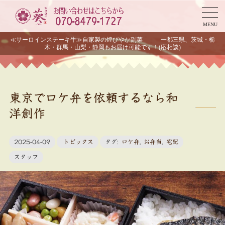
MENU
≪サーロインステーキ牛≫自家製の煌びやか副菜 一都三県、茨城・栃
木・群馬・山梨・静岡もお届け可能です！(応相談)
東京でロケ弁を依頼するなら和
洋創作
2025-04-09
トピックス
タグ:
ロケ弁
,
お弁当
,
宅配
スタッフ