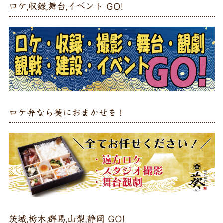
ロケ,収録,舞台,イベント GO!
ロケ弁なら葵におまかせを！
茨城,栃木,群馬,山梨,静岡 GO!