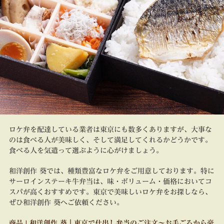
ロケ弁を配達している業者は東京にも数多くありますが、大事な
のは食べる人が美味しく、そして満足してくれるかどうかです。
食べる人を気遣って選ぶように心がけましょう。
和洋創作 葵では、種類豊富なロケ弁をご用意しております。特に
サーロインステーキ牛弁当は、味・ボリューム・価格においてコ
スパが高くおすすめです。東京で美味しいロケ弁をお探しなら、
ぜひ和洋創作 葵へご依頼ください。
商品 | 和洋創作 葵｜東京で仕出し弁当のご注文～お手ごろから豪