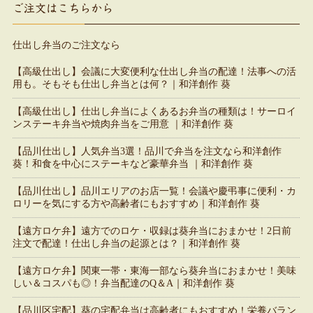
ご注文はこちらから
仕出し弁当のご注文なら
【高級仕出し】会議に大変便利な仕出し弁当の配達！法事への活
用も。そもそも仕出し弁当とは何？｜和洋創作 葵
【高級仕出し】仕出し弁当によくあるお弁当の種類は！サーロイ
ンステーキ弁当や焼肉弁当をご用意 ｜和洋創作 葵
【品川仕出し】人気弁当3選！品川で弁当を注文なら和洋創作
葵！和食を中心にステーキなど豪華弁当 ｜和洋創作 葵
【品川仕出し】品川エリアのお店一覧！会議や慶弔事に便利・カ
ロリーを気にする方や高齢者にもおすすめ｜和洋創作 葵
【遠方ロケ弁】遠方でのロケ・収録は葵弁当におまかせ！2日前
注文で配達！仕出し弁当の起源とは？｜和洋創作 葵
【遠方ロケ弁】関東一帯・東海一部なら葵弁当におまかせ！美味
しい＆コスパも◎！弁当配達のQ＆A｜和洋創作 葵
【品川区宅配】葵の宅配弁当は高齢者にもおすすめ！栄養バラン