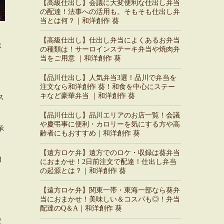
【高級仕出し】会議に大変便利な仕出し弁当
の配達！法事への活用も。そもそも仕出し弁
当とは何？｜和洋創作 葵
【高級仕出し】仕出し弁当によくあるお弁当
べ
の種類は！サーロインステーキ弁当や焼肉弁
当をご用意 ｜和洋創作 葵
【品川仕出し】人気弁当3選！品川で弁当を
注文なら和洋創作 葵！和食を中心にステー
キなど豪華弁当 ｜和洋創作 葵
ス
【品川仕出し】品川エリアのお店一覧！会議
や慶弔事に便利・カロリーを気にする方や高
承
齢者にもおすすめ｜和洋創作 葵
【遠方ロケ弁】遠方でのロケ・収録は葵弁当
和
におまかせ！2日前注文で配達！仕出し弁当
の起源とは？｜和洋創作 葵
【遠方ロケ弁】関東一帯・東海一部なら葵弁
当におまかせ！美味しい＆コスパも◎！弁当
配達のQ＆A｜和洋創作 葵
だ