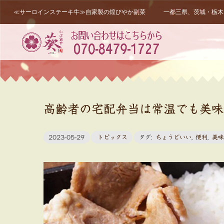
≪サーロインステーキ牛≫自家製の煌びやか副菜 一都三県、茨城・栃木・
高齢者の宅配弁当は常温でも美味
2023-05-29
トピックス
タグ:
ちょうどいい
,
便利
,
美味