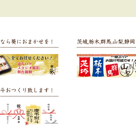
弁なら葵におまかせを！
茨城,栃木,群馬,山梨,静岡 
熨斗おつくり致します！