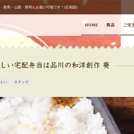
群馬・山梨・静岡もお届け可能です！(応相談)
HOME
商品
ご注
しい宅配弁当は品川の和洋創作 葵
しい
スタッフ