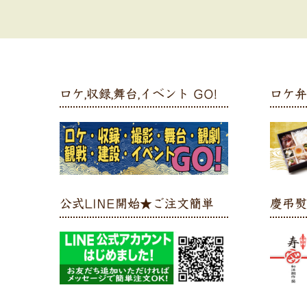
ロケ,収録,舞台,イベント GO!
ロケ
公式LINE開始★ご注文簡単
慶弔