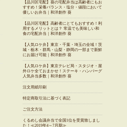
【品川区宅配】葵の宅配弁当は高齢者にもお
すすめ！栄養バランス・塩分・値段において
優しいお弁当｜和洋創作 葵
【品川区宅配】高齢者にとてもおすすめ！利
用するメリットとは？ 常温でも美味しい和
食の宅配弁当｜和洋創作 葵
【人気ロケ弁】東京・千葉・埼玉の全域！茨
城・栃木・群馬・山梨・静岡の一部まで新鮮
にお届け可能｜和洋創作 葵
【人気ロケ弁】東京テレビ局・スタジオ・屋
外ロケ全ておまかせ！ステーキ・ハンバーグ
人気弁当多数｜和洋創作 葵
注文用紙印刷
特定商取引法に基づく表記
ご注文方法
くるめし会議弁当で全国1位を受賞致しまし
た！≪2019年4～7月期≫