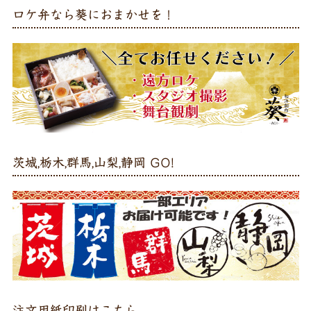
ロケ弁なら葵におまかせを！
茨城,栃木,群馬,山梨,静岡 GO!
注文用紙印刷はこちら