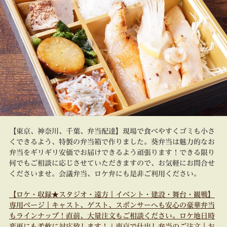
【東京、神奈川、千葉、弁当配達】現場で食べやすくゴミも小さ
くできるよう、特製の弁当箱で作りました。葵弁当は魅力的なお
弁当をギリギリ安価でお届けできるよう頑張ります！できる限り
何でもご相談に応じさせていただきますので、お気軽にお問合せ
くださいませ。会議弁当、ロケ弁にも是非ご利用ください。
【ロケ・収録★スタジオ・遠方｜イベント・建設・舞台・観戦】
専用ページ｜キャスト、ゲスト、スポンサーへも安心の豪華弁当
もラインナップ！直前、大量注文もご相談ください。ロケ地日時
変更にも柔軟に対応致します！ | 東京で仕出し弁当のご注文｜お