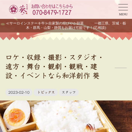
MENU
≪サーロインステーキ牛≫自家製の煌びやか副菜 一都三県、茨城・栃
木・群馬・山梨・静岡もお届け可能です！(応相談)
ロケ・収録・撮影・スタジオ・
遠方・舞台・観劇・観戦・建
設・イベントなら和洋創作 葵
2023-02-10
トピックス
スタッフ