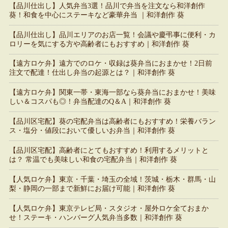
【品川仕出し】人気弁当3選！品川で弁当を注文なら和洋創作
葵！和食を中心にステーキなど豪華弁当 ｜和洋創作 葵
【品川仕出し】品川エリアのお店一覧！会議や慶弔事に便利・カ
ロリーを気にする方や高齢者にもおすすめ｜和洋創作 葵
【遠方ロケ弁】遠方でのロケ・収録は葵弁当におまかせ！2日前
注文で配達！仕出し弁当の起源とは？｜和洋創作 葵
【遠方ロケ弁】関東一帯・東海一部なら葵弁当におまかせ！美味
しい＆コスパも◎！弁当配達のQ＆A｜和洋創作 葵
【品川区宅配】葵の宅配弁当は高齢者にもおすすめ！栄養バラン
ス・塩分・値段において優しいお弁当｜和洋創作 葵
【品川区宅配】高齢者にとてもおすすめ！利用するメリットと
は？ 常温でも美味しい和食の宅配弁当｜和洋創作 葵
【人気ロケ弁】東京・千葉・埼玉の全域！茨城・栃木・群馬・山
梨・静岡の一部まで新鮮にお届け可能｜和洋創作 葵
【人気ロケ弁】東京テレビ局・スタジオ・屋外ロケ全ておまか
せ！ステーキ・ハンバーグ人気弁当多数｜和洋創作 葵