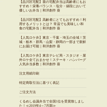
【品川区宅配】葵の宅配弁当は高齢者にもお
すすめ！栄養バランス・塩分・値段において
優しいお弁当｜和洋創作 葵
【品川区宅配】高齢者にとてもおすすめ！利
用するメリットとは？ 常温でも美味しい和
食の宅配弁当｜和洋創作 葵
【人気ロケ弁】東京・千葉・埼玉の全域！茨
城・栃木・群馬・山梨・静岡の一部まで新鮮
にお届け可能｜和洋創作 葵
【人気ロケ弁】東京テレビ局・スタジオ・屋
外ロケ全ておまかせ！ステーキ・ハンバーグ
人気弁当多数｜和洋創作 葵
注文用紙印刷
特定商取引法に基づく表記
ご注文方法
くるめし会議弁当で全国1位を受賞致しまし
た！≪2019年4～7月期≫