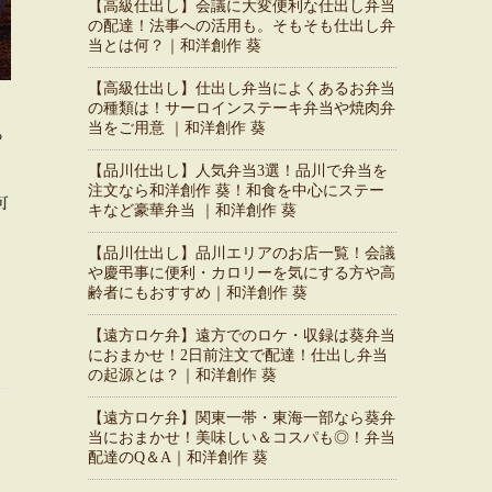
【高級仕出し】会議に大変便利な仕出し弁当
の配達！法事への活用も。そもそも仕出し弁
当とは何？｜和洋創作 葵
【高級仕出し】仕出し弁当によくあるお弁当
の種類は！サーロインステーキ弁当や焼肉弁
当をご用意 ｜和洋創作 葵
あ
【品川仕出し】人気弁当3選！品川で弁当を
注文なら和洋創作 葵！和食を中心にステー
可
キなど豪華弁当 ｜和洋創作 葵
く
【品川仕出し】品川エリアのお店一覧！会議
や慶弔事に便利・カロリーを気にする方や高
齢者にもおすすめ｜和洋創作 葵
【遠方ロケ弁】遠方でのロケ・収録は葵弁当
におまかせ！2日前注文で配達！仕出し弁当
の起源とは？｜和洋創作 葵
【遠方ロケ弁】関東一帯・東海一部なら葵弁
当におまかせ！美味しい＆コスパも◎！弁当
配達のQ＆A｜和洋創作 葵