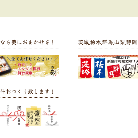
弁なら葵におまかせを！
茨城,栃木,群馬,山梨,静岡 
熨斗おつくり致します！