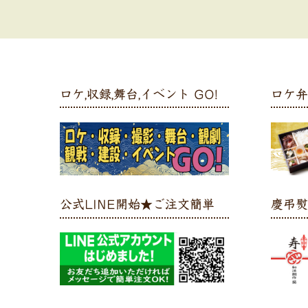
ロケ,収録,舞台,イベント GO!
ロケ
公式LINE開始★ご注文簡単
慶弔