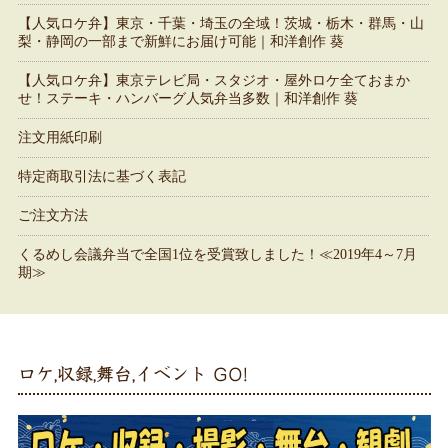
【人気ロケ弁】東京・千葉・埼玉の全域！茨城・栃木・群馬・山
梨・静岡の一部まで新鮮にお届け可能｜和洋創作 葵
【人気ロケ弁】東京テレビ局・スタジオ・屋外ロケ全ておまか
せ！ステーキ・ハンバーグ人気弁当多数｜和洋創作 葵
注文用紙印刷
特定商取引法に基づく表記
ご注文方法
くるめし会議弁当で全国1位を受賞致しました！≪2019年4～7月
期≫
ロケ,収録,舞台,イベント GO!