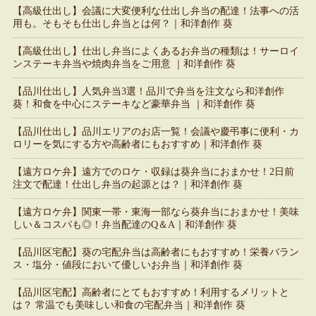
【高級仕出し】会議に大変便利な仕出し弁当の配達！法事への活
用も。そもそも仕出し弁当とは何？｜和洋創作 葵
【高級仕出し】仕出し弁当によくあるお弁当の種類は！サーロイ
ンステーキ弁当や焼肉弁当をご用意 ｜和洋創作 葵
【品川仕出し】人気弁当3選！品川で弁当を注文なら和洋創作
葵！和食を中心にステーキなど豪華弁当 ｜和洋創作 葵
【品川仕出し】品川エリアのお店一覧！会議や慶弔事に便利・カ
ロリーを気にする方や高齢者にもおすすめ｜和洋創作 葵
【遠方ロケ弁】遠方でのロケ・収録は葵弁当におまかせ！2日前
注文で配達！仕出し弁当の起源とは？｜和洋創作 葵
【遠方ロケ弁】関東一帯・東海一部なら葵弁当におまかせ！美味
しい＆コスパも◎！弁当配達のQ＆A｜和洋創作 葵
【品川区宅配】葵の宅配弁当は高齢者にもおすすめ！栄養バラン
ス・塩分・値段において優しいお弁当｜和洋創作 葵
【品川区宅配】高齢者にとてもおすすめ！利用するメリットと
は？ 常温でも美味しい和食の宅配弁当｜和洋創作 葵