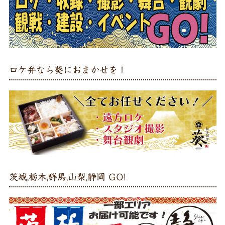
ロケ弁なら葵におまかせを！
茨城,栃木,群馬,山梨,静岡 GO!