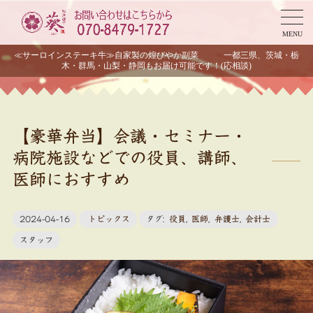
MENU
≪サーロインステーキ牛≫自家製の煌びやか副菜 一都三県、茨城・栃
木・群馬・山梨・静岡もお届け可能です！(応相談)
【豪華弁当】会議・セミナー・
病院施設などでの役員、講師、
医師におすすめ
2024-04-16
トピックス
タグ:
役員
,
医師
,
弁護士
,
会計士
スタッフ