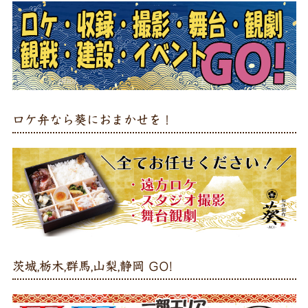
ロケ弁なら葵におまかせを！
茨城,栃木,群馬,山梨,静岡 GO!