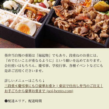
葵弁当自慢の重箱は「縁起物」でもあり、段重ねのお重には、
「めでたいことが重なるように」という願いを込めております。
会社使いはもちろん、慶弔事、学校行事、各種イベントなどにも
是非ご活用くださいませ。
詳しいメニューはこちら↓
三段重≪慶弔事にも◎豪華お重≫ | 東京で仕出し弁当のご注文｜
お手ごろから豪華お重まで (aoi-bento.com)
●配達エリア、配達時間