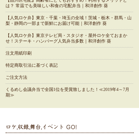
【品川区宅配】高齢者にとてもおすすめ！利用するメリットと
は？ 常温でも美味しい和食の宅配弁当｜和洋創作 葵
【人気ロケ弁】東京・千葉・埼玉の全域！茨城・栃木・群馬・山
梨・静岡の一部まで新鮮にお届け可能｜和洋創作 葵
【人気ロケ弁】東京テレビ局・スタジオ・屋外ロケ全ておまか
せ！ステーキ・ハンバーグ人気弁当多数｜和洋創作 葵
注文用紙印刷
特定商取引法に基づく表記
ご注文方法
くるめし会議弁当で全国1位を受賞致しました！≪2019年4～7月
期≫
ロケ,収録,舞台,イベント GO!