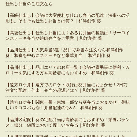
仕出し弁当のご注文なら
【高級仕出し】会議に大変便利な仕出し弁当の配達！法事への活
用も。そもそも仕出し弁当とは何？｜和洋創作 葵
【高級仕出し】仕出し弁当によくあるお弁当の種類は！サーロイ
ンステーキ弁当や焼肉弁当をご用意 ｜和洋創作 葵
【品川仕出し】人気弁当3選！品川で弁当を注文なら和洋創作
葵！和食を中心にステーキなど豪華弁当 ｜和洋創作 葵
【品川仕出し】品川エリアのお店一覧！会議や慶弔事に便利・カ
ロリーを気にする方や高齢者にもおすすめ｜和洋創作 葵
【遠方ロケ弁】遠方でのロケ・収録は葵弁当におまかせ！2日前
注文で配達！仕出し弁当の起源とは？｜和洋創作 葵
【遠方ロケ弁】関東一帯・東海一部なら葵弁当におまかせ！美味
しい＆コスパも◎！弁当配達のQ＆A｜和洋創作 葵
【品川区宅配】葵の宅配弁当は高齢者にもおすすめ！栄養バラン
ス・塩分・値段において優しいお弁当｜和洋創作 葵