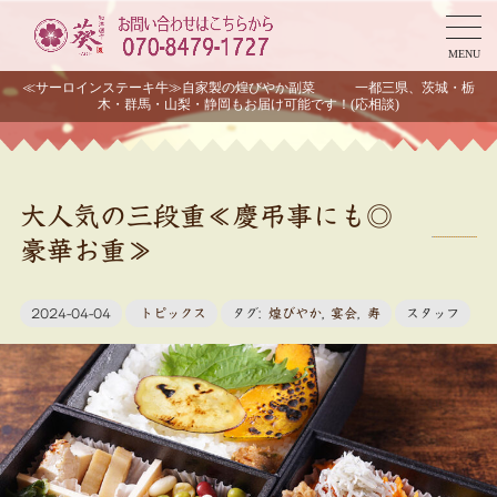
MENU
≪サーロインステーキ牛≫自家製の煌びやか副菜 一都三県、茨城・栃
木・群馬・山梨・静岡もお届け可能です！(応相談)
大人気の三段重≪慶弔事にも◎
豪華お重≫
2024-04-04
トピックス
タグ:
煌びやか
,
宴会
,
寿
スタッフ