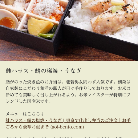
鮭ハラス・鯖の塩焼・うなぎ
脂がのった焼き魚のお弁当は、老若男女問わず人気です。副菜は
自家製にこだわり和洋の職人が日々手作りしております。お米は
冷めても美味しく召し上がれるよう、お米マイスターが特別にブ
レンドした国産米です。
メニューはこちら↓
鮭ハラス・鯖の塩焼・うなぎ | 東京で仕出し弁当のご注文｜お手
ごろから豪華お重まで (aoi-bento.com)