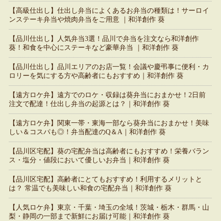
【高級仕出し】仕出し弁当によくあるお弁当の種類は！サーロイ
ンステーキ弁当や焼肉弁当をご用意 ｜和洋創作 葵
【品川仕出し】人気弁当3選！品川で弁当を注文なら和洋創作
葵！和食を中心にステーキなど豪華弁当 ｜和洋創作 葵
【品川仕出し】品川エリアのお店一覧！会議や慶弔事に便利・カ
ロリーを気にする方や高齢者にもおすすめ｜和洋創作 葵
【遠方ロケ弁】遠方でのロケ・収録は葵弁当におまかせ！2日前
注文で配達！仕出し弁当の起源とは？｜和洋創作 葵
【遠方ロケ弁】関東一帯・東海一部なら葵弁当におまかせ！美味
しい＆コスパも◎！弁当配達のQ＆A｜和洋創作 葵
【品川区宅配】葵の宅配弁当は高齢者にもおすすめ！栄養バラン
ス・塩分・値段において優しいお弁当｜和洋創作 葵
【品川区宅配】高齢者にとてもおすすめ！利用するメリットと
は？ 常温でも美味しい和食の宅配弁当｜和洋創作 葵
【人気ロケ弁】東京・千葉・埼玉の全域！茨城・栃木・群馬・山
梨・静岡の一部まで新鮮にお届け可能｜和洋創作 葵