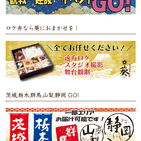
ロケ弁なら葵におまかせを！
茨城,栃木,群馬,山梨,静岡 GO!