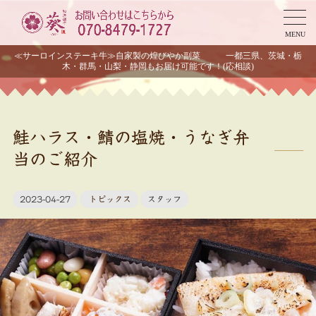
MENU
≪サーロインステーキ牛≫自家製の煌びやか副菜 一都三県、茨城・栃
木・群馬・山梨・静岡もお届け可能です！(応相談)
鮭ハラス・鯖の塩焼・うなぎ弁
当のご紹介
2023-04-27
トピックス
スタッフ