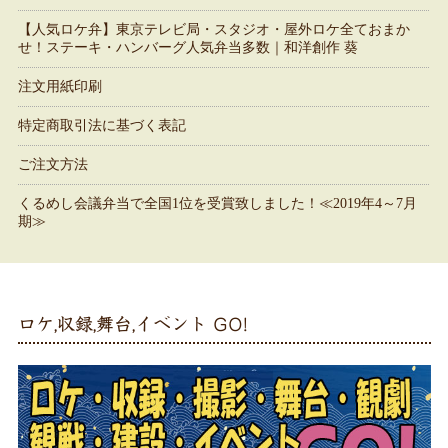
【人気ロケ弁】東京テレビ局・スタジオ・屋外ロケ全ておまか
せ！ステーキ・ハンバーグ人気弁当多数｜和洋創作 葵
注文用紙印刷
特定商取引法に基づく表記
ご注文方法
くるめし会議弁当で全国1位を受賞致しました！≪2019年4～7月
期≫
ロケ,収録,舞台,イベント GO!