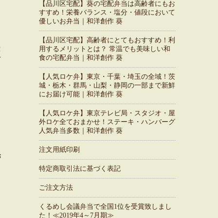
【品川区宅配】葵の宅配弁当は高齢者にもお
すすめ！栄養バランス・塩分・値段において
優しいお弁当｜和洋創作 葵
。
【品川区宅配】高齢者にとてもおすすめ！利
用するメリットとは？ 常温でも美味しい和
ま
食の宅配弁当｜和洋創作 葵
て
【人気ロケ弁】東京・千葉・埼玉の全域！茨
城・栃木・群馬・山梨・静岡の一部まで新鮮
にお届け可能｜和洋創作 葵
【人気ロケ弁】東京テレビ局・スタジオ・屋
外ロケ全ておまかせ！ステーキ・ハンバーグ
人気弁当多数｜和洋創作 葵
注文用紙印刷
お
特定商取引法に基づく表記
ご注文方法
くるめし会議弁当で全国1位を受賞致しまし
た！≪2019年4～7月期≫