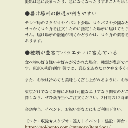
撮影は急に決まったり、急になくなったりすることも珍
●届け場所の融通が利きやすい
テレビ局のスタジオやイベント会場、ロケバスや公園な
せっかくロケ弁を注文したのに指定した場所に届けても
せん。届け場所の融通が利くかどうかは、ロケ弁の業者
おります。
●種類が豊富でバラエティに富んでいる
食べ物の好き嫌いや好みが分かれた場合、種類が豊富で
す。東京の和洋創作 葵では、真心を込めたロケ弁を多く
また、お米は冷めても美味しく召し上がれるように、お
東京だけでなく新鮮にお届け可能なエリアなら関東のど
探しなら、ぜひ葵弁当へご注文ください。2日前の12時
会議弁当、イベント、お祝い事などにもご利用下さい。
【ロケ・収録★スタジオ・遠方｜イベント・建設・舞台
https://aoi-bento.com/category/item/loca/