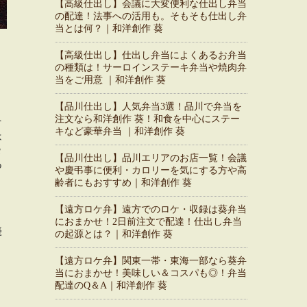
【高級仕出し】会議に大変便利な仕出し弁当
の配達！法事への活用も。そもそも仕出し弁
当とは何？｜和洋創作 葵
【高級仕出し】仕出し弁当によくあるお弁当
の種類は！サーロインステーキ弁当や焼肉弁
当をご用意 ｜和洋創作 葵
【品川仕出し】人気弁当3選！品川で弁当を
注文なら和洋創作 葵！和食を中心にステー
ケ
キなど豪華弁当 ｜和洋創作 葵
は
ロ
【品川仕出し】品川エリアのお店一覧！会議
わ
や慶弔事に便利・カロリーを気にする方や高
齢者にもおすすめ｜和洋創作 葵
【遠方ロケ弁】遠方でのロケ・収録は葵弁当
におまかせ！2日前注文で配達！仕出し弁当
優
の起源とは？｜和洋創作 葵
【遠方ロケ弁】関東一帯・東海一部なら葵弁
当におまかせ！美味しい＆コスパも◎！弁当
配達のQ＆A｜和洋創作 葵