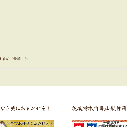
すすめ【豪華弁当】
弁なら葵におまかせを！
茨城,栃木,群馬,山梨,静岡 