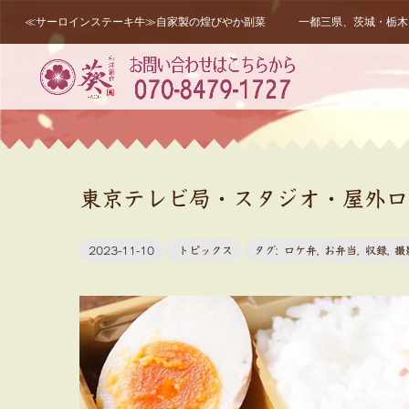
≪サーロインステーキ牛≫自家製の煌びやか副菜 一都三県、茨城・栃木・
東京テレビ局・スタジオ・屋外ロ
2023-11-10
トピックス
タグ:
ロケ弁
,
お弁当
,
収録
,
撮