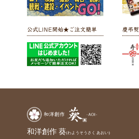
公式LINE開始★ご注文簡単
慶弔
和洋創作 葵
(わようそうさく あおい)