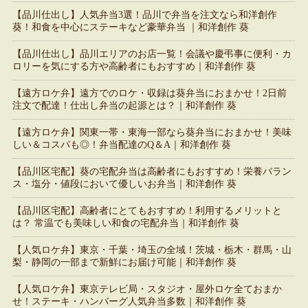
【品川仕出し】人気弁当3選！品川で弁当を注文なら和洋創作
葵！和食を中心にステーキなど豪華弁当 ｜和洋創作 葵
【品川仕出し】品川エリアのお店一覧！会議や慶弔事に便利・カ
ロリーを気にする方や高齢者にもおすすめ｜和洋創作 葵
【遠方ロケ弁】遠方でのロケ・収録は葵弁当におまかせ！2日前
注文で配達！仕出し弁当の起源とは？｜和洋創作 葵
【遠方ロケ弁】関東一帯・東海一部なら葵弁当におまかせ！美味
しい＆コスパも◎！弁当配達のQ＆A｜和洋創作 葵
【品川区宅配】葵の宅配弁当は高齢者にもおすすめ！栄養バラン
ス・塩分・値段において優しいお弁当｜和洋創作 葵
【品川区宅配】高齢者にとてもおすすめ！利用するメリットと
は？ 常温でも美味しい和食の宅配弁当｜和洋創作 葵
【人気ロケ弁】東京・千葉・埼玉の全域！茨城・栃木・群馬・山
梨・静岡の一部まで新鮮にお届け可能｜和洋創作 葵
【人気ロケ弁】東京テレビ局・スタジオ・屋外ロケ全ておまか
せ！ステーキ・ハンバーグ人気弁当多数｜和洋創作 葵