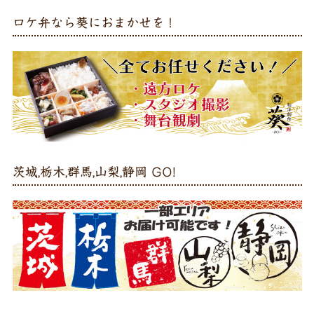
ロケ弁なら葵におまかせを！
茨城,栃木,群馬,山梨,静岡 GO!