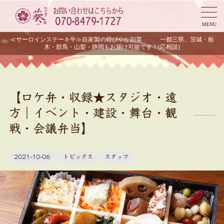
MENU
≪サーロインステーキ牛≫自家製の煌びやか副菜 一都三県、茨城・栃
木・群馬・山梨・静岡もお届け可能です！(応相談)
【ロケ弁・収録★スタジオ・遠
方｜イベント・建設・舞台・観
戦・会議弁当】
2021-10-06
トピックス
スタッフ