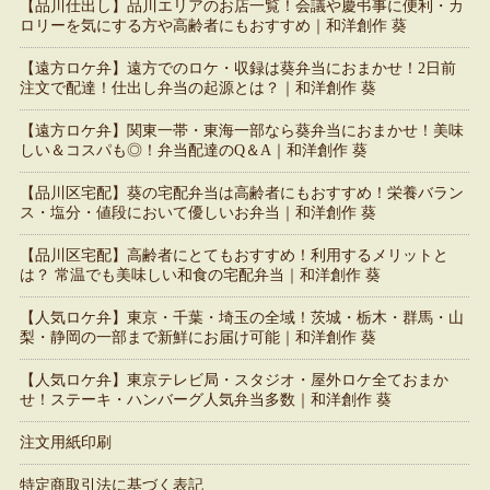
【品川仕出し】品川エリアのお店一覧！会議や慶弔事に便利・カ
ロリーを気にする方や高齢者にもおすすめ｜和洋創作 葵
【遠方ロケ弁】遠方でのロケ・収録は葵弁当におまかせ！2日前
注文で配達！仕出し弁当の起源とは？｜和洋創作 葵
【遠方ロケ弁】関東一帯・東海一部なら葵弁当におまかせ！美味
しい＆コスパも◎！弁当配達のQ＆A｜和洋創作 葵
【品川区宅配】葵の宅配弁当は高齢者にもおすすめ！栄養バラン
ス・塩分・値段において優しいお弁当｜和洋創作 葵
【品川区宅配】高齢者にとてもおすすめ！利用するメリットと
は？ 常温でも美味しい和食の宅配弁当｜和洋創作 葵
【人気ロケ弁】東京・千葉・埼玉の全域！茨城・栃木・群馬・山
梨・静岡の一部まで新鮮にお届け可能｜和洋創作 葵
【人気ロケ弁】東京テレビ局・スタジオ・屋外ロケ全ておまか
せ！ステーキ・ハンバーグ人気弁当多数｜和洋創作 葵
注文用紙印刷
特定商取引法に基づく表記