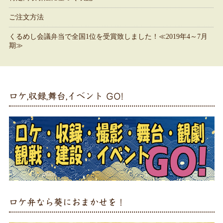
ご注文方法
くるめし会議弁当で全国1位を受賞致しました！≪2019年4～7月
期≫
ロケ,収録,舞台,イベント GO!
ロケ弁なら葵におまかせを！