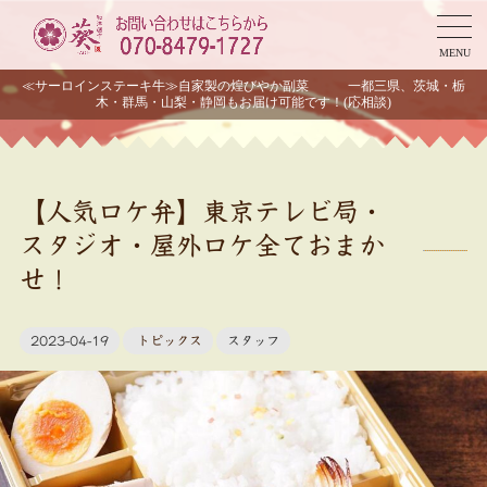
MENU
≪サーロインステーキ牛≫自家製の煌びやか副菜 一都三県、茨城・栃
木・群馬・山梨・静岡もお届け可能です！(応相談)
【人気ロケ弁】東京テレビ局・
スタジオ・屋外ロケ全ておまか
せ！
2023-04-19
トピックス
スタッフ