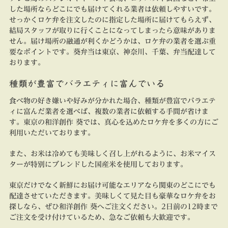
した場所ならどこにでも届けてくれる業者は依頼しやすいです。
せっかくロケ弁を注文したのに指定した場所に届けてもらえず、
結局スタッフが取りに行くことになってしまったら意味がありま
せん。届け場所の融通が利くかどうかは、ロケ弁の業者を選ぶ重
要なポイントです。葵弁当は東京、神奈川、千葉、弁当配達して
おります。
種類が豊富でバラエティに富んでいる
食べ物の好き嫌いや好みが分かれた場合、種類が豊富でバラエテ
ィに富んだ業者を選べば、複数の業者に依頼する手間が省けま
す。東京の和洋創作 葵では、真心を込めたロケ弁を多くの方にご
利用いただいております。
また、お米は冷めても美味しく召し上がれるように、お米マイス
ターが特別にブレンドした国産米を使用しております。
東京だけでなく新鮮にお届け可能なエリアなら関東のどこにでも
配達させていただきます。美味しくて見た目も豪華なロケ弁をお
探しなら、ぜひ和洋創作 葵へご注文ください。2日前の12時まで
ご注文を受け付けているため、急なご依頼も大歓迎です。