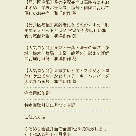
【品川区宅配】葵の宅配弁当は高齢者にもお
すすめ！栄養バランス・塩分・値段において
優しいお弁当｜和洋創作 葵
【品川区宅配】高齢者にとてもおすすめ！利
用するメリットとは？ 常温でも美味しい和
食の宅配弁当｜和洋創作 葵
【人気ロケ弁】東京・千葉・埼玉の全域！茨
城・栃木・群馬・山梨・静岡の一部まで新鮮
にお届け可能｜和洋創作 葵
【人気ロケ弁】東京テレビ局・スタジオ・屋
外ロケ全ておまかせ！ステーキ・ハンバーグ
人気弁当多数｜和洋創作 葵
注文用紙印刷
特定商取引法に基づく表記
ご注文方法
くるめし会議弁当で全国1位を受賞致しまし
た！≪2019年4～7月期≫