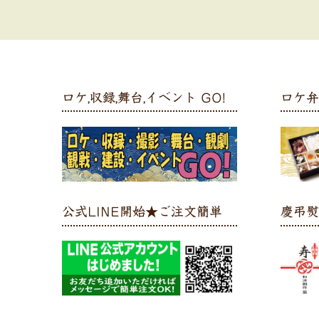
ロケ,収録,舞台,イベント GO!
ロケ
公式LINE開始★ご注文簡単
慶弔