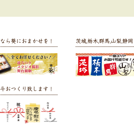
弁なら葵におまかせを！
茨城,栃木,群馬,山梨,静岡 
熨斗おつくり致します！