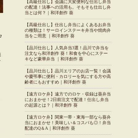
【高級仕出し】会議に大変便利な仕出し弁当
の配達！法事への活用も。そもそも仕出し弁
当とは何？｜和洋創作 葵
【高級仕出し】仕出し弁当によくあるお弁当
、
の種類は！サーロインステーキ弁当や焼肉弁
ロ
当をご用意 ｜和洋創作 葵
【品川仕出し】人気弁当3選！品川で弁当を
注文なら和洋創作 葵！和食を中心にステー
張
キなど豪華弁当 ｜和洋創作 葵
サ
【品川仕出し】品川エリアのお店一覧！会議
や慶弔事に便利・カロリーを気にする方や高
齢者にもおすすめ｜和洋創作 葵
【遠方ロケ弁】遠方でのロケ・収録は葵弁当
におまかせ！2日前注文で配達！仕出し弁当
の起源とは？｜和洋創作 葵
【遠方ロケ弁】関東一帯・東海一部なら葵弁
当におまかせ！美味しい＆コスパも◎！弁当
配達のQ＆A｜和洋創作 葵