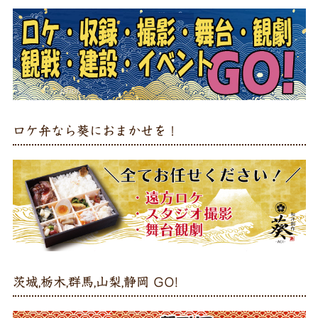
ロケ弁なら葵におまかせを！
茨城,栃木,群馬,山梨,静岡 GO!