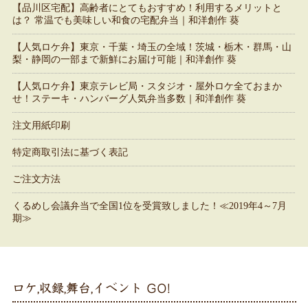
【品川区宅配】高齢者にとてもおすすめ！利用するメリットと
は？ 常温でも美味しい和食の宅配弁当｜和洋創作 葵
【人気ロケ弁】東京・千葉・埼玉の全域！茨城・栃木・群馬・山
梨・静岡の一部まで新鮮にお届け可能｜和洋創作 葵
【人気ロケ弁】東京テレビ局・スタジオ・屋外ロケ全ておまか
せ！ステーキ・ハンバーグ人気弁当多数｜和洋創作 葵
注文用紙印刷
特定商取引法に基づく表記
ご注文方法
くるめし会議弁当で全国1位を受賞致しました！≪2019年4～7月
期≫
ロケ,収録,舞台,イベント GO!