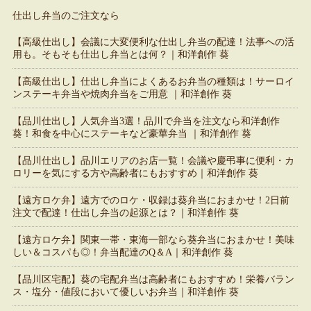
仕出し弁当のご注文なら
【高級仕出し】会議に大変便利な仕出し弁当の配達！法事への活
用も。そもそも仕出し弁当とは何？｜和洋創作 葵
【高級仕出し】仕出し弁当によくあるお弁当の種類は！サーロイ
ンステーキ弁当や焼肉弁当をご用意 ｜和洋創作 葵
【品川仕出し】人気弁当3選！品川で弁当を注文なら和洋創作
葵！和食を中心にステーキなど豪華弁当 ｜和洋創作 葵
【品川仕出し】品川エリアのお店一覧！会議や慶弔事に便利・カ
ロリーを気にする方や高齢者にもおすすめ｜和洋創作 葵
【遠方ロケ弁】遠方でのロケ・収録は葵弁当におまかせ！2日前
注文で配達！仕出し弁当の起源とは？｜和洋創作 葵
【遠方ロケ弁】関東一帯・東海一部なら葵弁当におまかせ！美味
しい＆コスパも◎！弁当配達のQ＆A｜和洋創作 葵
【品川区宅配】葵の宅配弁当は高齢者にもおすすめ！栄養バラン
ス・塩分・値段において優しいお弁当｜和洋創作 葵