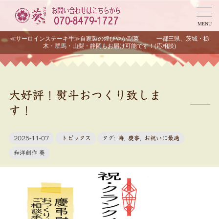
MENU
≪サーロインステーキ牛≫自家製の煌びやか副菜 一都三県、茨城・栃
木・群馬・山梨・静岡もお届け可能です！(応相談)
大好評！熨斗おつくり致しま
す！
2025-11-07
トピックス
タグ:
寿
,
慶事
,
お祝いに最適
和洋創作 葵