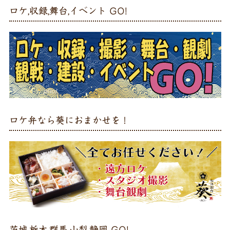
ロケ,収録,舞台,イベント GO!
ロケ弁なら葵におまかせを！
茨城,栃木,群馬,山梨,静岡 GO!