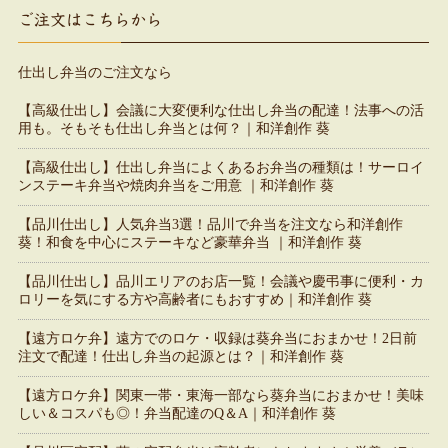
ご注文はこちらから
仕出し弁当のご注文なら
【高級仕出し】会議に大変便利な仕出し弁当の配達！法事への活
用も。そもそも仕出し弁当とは何？｜和洋創作 葵
【高級仕出し】仕出し弁当によくあるお弁当の種類は！サーロイ
ンステーキ弁当や焼肉弁当をご用意 ｜和洋創作 葵
【品川仕出し】人気弁当3選！品川で弁当を注文なら和洋創作
葵！和食を中心にステーキなど豪華弁当 ｜和洋創作 葵
【品川仕出し】品川エリアのお店一覧！会議や慶弔事に便利・カ
ロリーを気にする方や高齢者にもおすすめ｜和洋創作 葵
【遠方ロケ弁】遠方でのロケ・収録は葵弁当におまかせ！2日前
注文で配達！仕出し弁当の起源とは？｜和洋創作 葵
【遠方ロケ弁】関東一帯・東海一部なら葵弁当におまかせ！美味
しい＆コスパも◎！弁当配達のQ＆A｜和洋創作 葵