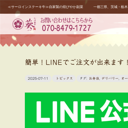
≪サーロインステーキ牛≫自家製の煌びやか副菜 一都三県、茨城・栃木・
簡単！LINEでご注文が出来ます
2025-07-11
トピックス
タグ:
お弁当
,
デリバリー
,
オー