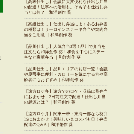
【高級仕出し】会議に大変便利な仕出し弁当
の配達！法事への活用も。そもそも仕出し弁
当とは何？｜和洋創作 葵
【高級仕出し】仕出し弁当によくあるお弁当
の種類は！サーロインステーキ弁当や焼肉弁
当をご用意 ｜和洋創作 葵
【品川仕出し】人気弁当3選！品川で弁当を
注文なら和洋創作 葵！和食を中心にステー
キなど豪華弁当 ｜和洋創作 葵
城
【品川仕出し】品川エリアのお店一覧！会議
や慶弔事に便利・カロリーを気にする方や高
齢者にもおすすめ｜和洋創作 葵
【遠方ロケ弁】遠方でのロケ・収録は葵弁当
におまかせ！2日前注文で配達！仕出し弁当
の起源とは？｜和洋創作 葵
【遠方ロケ弁】関東一帯・東海一部なら葵弁
当におまかせ！美味しい＆コスパも◎！弁当
配達のQ＆A｜和洋創作 葵