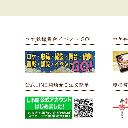
ロケ,収録,舞台,イベント GO!
ロケ
公式LINE開始★ご注文簡単
慶弔