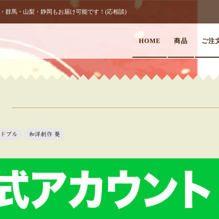
群馬・山梨・静岡もお届け可能です！(応相談)
HOME
商品
ご注
！
ドブル
和洋創作 葵