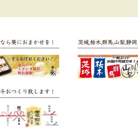
弁なら葵におまかせを！
茨城,栃木,群馬,山梨,静岡 
熨斗おつくり致します！