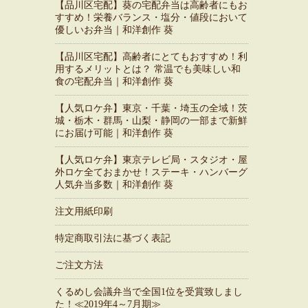
【品川区宅配】葵の宅配弁当は高齢者にもお
すすめ！栄養バランス・塩分・値段において
優しいお弁当｜和洋創作 葵
【品川区宅配】高齢者にとてもおすすめ！利
用するメリットとは？ 常温でも美味しい和
食の宅配弁当｜和洋創作 葵
【人気ロケ弁】東京・千葉・埼玉の全域！茨
城・栃木・群馬・山梨・静岡の一部まで新鮮
にお届け可能｜和洋創作 葵
【人気ロケ弁】東京テレビ局・スタジオ・屋
外ロケ全ておまかせ！ステーキ・ハンバーグ
人気弁当多数｜和洋創作 葵
注文用紙印刷
特定商取引法に基づく表記
ご注文方法
くるめし会議弁当で全国1位を受賞致しまし
た！≪2019年4～7月期≫