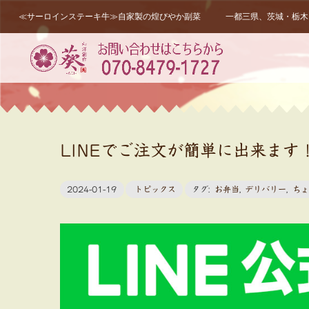
≪サーロインステーキ牛≫自家製の煌びやか副菜 一都三県、茨城・栃木・
LINEでご注文が簡単に出来ます
2024-01-19
トピックス
タグ:
お弁当
,
デリバリー
,
ちょ