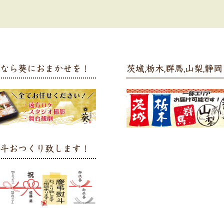
弁なら葵におまかせを！
茨城,栃木,群馬,山梨,静岡 
熨斗おつくり致します！