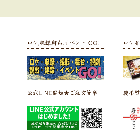
ロケ,収録,舞台,イベント GO!
ロケ
公式LINE開始★ご注文簡単
慶弔