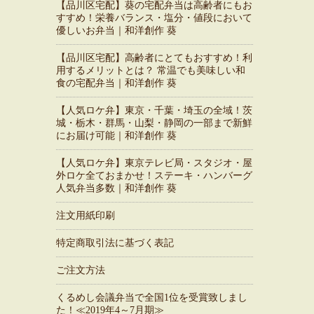
【品川区宅配】葵の宅配弁当は高齢者にもお
すすめ！栄養バランス・塩分・値段において
優しいお弁当｜和洋創作 葵
【品川区宅配】高齢者にとてもおすすめ！利
用するメリットとは？ 常温でも美味しい和
食の宅配弁当｜和洋創作 葵
【人気ロケ弁】東京・千葉・埼玉の全域！茨
城・栃木・群馬・山梨・静岡の一部まで新鮮
にお届け可能｜和洋創作 葵
【人気ロケ弁】東京テレビ局・スタジオ・屋
外ロケ全ておまかせ！ステーキ・ハンバーグ
人気弁当多数｜和洋創作 葵
注文用紙印刷
特定商取引法に基づく表記
ご注文方法
くるめし会議弁当で全国1位を受賞致しまし
た！≪2019年4～7月期≫