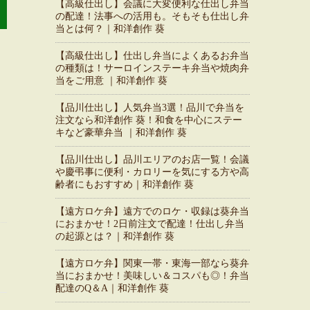
【高級仕出し】会議に大変便利な仕出し弁当
の配達！法事への活用も。そもそも仕出し弁
当とは何？｜和洋創作 葵
【高級仕出し】仕出し弁当によくあるお弁当
の種類は！サーロインステーキ弁当や焼肉弁
当をご用意 ｜和洋創作 葵
【品川仕出し】人気弁当3選！品川で弁当を
注文なら和洋創作 葵！和食を中心にステー
、
キなど豪華弁当 ｜和洋創作 葵
【品川仕出し】品川エリアのお店一覧！会議
や慶弔事に便利・カロリーを気にする方や高
齢者にもおすすめ｜和洋創作 葵
【遠方ロケ弁】遠方でのロケ・収録は葵弁当
におまかせ！2日前注文で配達！仕出し弁当
の起源とは？｜和洋創作 葵
【遠方ロケ弁】関東一帯・東海一部なら葵弁
当におまかせ！美味しい＆コスパも◎！弁当
配達のQ＆A｜和洋創作 葵