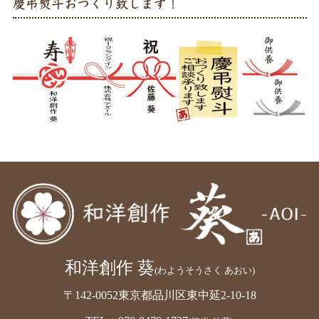
慶弔熨斗おつくり致します！
和洋創作 葵
(わようそうさく あおい)
〒142-0052東京都品川区東中延2-10-18