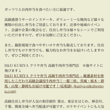
ガッツリとお肉弁当を食べたい方に最適です。
高級感漂うサーロインステーキ、ボリューミーな焼肉など様々な
種類の仕出し弁当をご用意しております。法事や地域のイベン
ト、会議や企業の集会など、仕出し弁当は様々なシーンでご利用
いただけますので、ぜひお気軽にご注文ください。
また、撮影現場で食べやすいロケ弁当も販売しております。仕出
し弁当でもロケ弁当でも、魅力的なお弁当をお届けいたしますの
で、ぜひご利用ください。
B&D KURIYA クリヤ弁当 高級牛肉弁当専門店 ※他サイトに
飛びます↓
B&D KURIYA クリヤ弁当 高級牛肉弁当専門店 – 厳選素材を使
用したこだわり高級会議用牛肉弁当｜一都三県、茨城・栃木・群
馬・山梨・静岡もお届け可能です！(応相談) (kuriya-nikubento
u.com)
高級仕出し弁当が人気の和洋創作 葵は、東京をはじめ、神奈川、
千葉、関東全域へ弁当配達が可能です。ロケやイベントにも人気