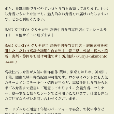
また、撮影現場で食べやすいロケ弁当も販売しております。仕出
し弁当でもロケ弁当でも、魅力的なお弁当をお届けいたしますの
で、ぜひご利用ください。
B&D KURIYA クリヤ弁当 高級牛肉弁当専門店オフィシャルサ
イト ※他サイトに飛びます↓
B&D KURIYA クリヤ弁当 高級牛肉弁当専門店 – 厳選素材を使
用したこだわり高級会議用牛肉弁当｜一都三県、茨城・栃木・群
馬・山梨・静岡もお届け可能です！(応相談) (kuriya-nikubento
u.com)
高級仕出し弁当が人気の和洋創作 葵は、東京をはじめ、神奈川、
千葉、関東全域へ弁当配達が可能です。ロケやイベントにも人気
のサーロインステーキ牛・焼肉弁当など、高級仕出し弁当からお
手ごろ弁当まで豊富にご用意しております。会議弁当、セミナ
ー、慶弔事など様々なシーンでご利用いただけます。仕出し弁当
のご注文ならぜひお問い合わせくださいませ。
オードブルもご用意！年始のパーティーや宴会、お祝い事など