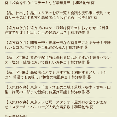
葵！和食を中心にステーキなど豪華弁当 ｜和洋創作 葵
【品川仕出し】品川エリアのお店一覧！会議や慶弔事に便利・カ
ロリーを気にする方や高齢者にもおすすめ｜和洋創作 葵
【遠方ロケ弁】遠方でのロケ・収録は葵弁当におまかせ！2日前
注文で配達！仕出し弁当の起源とは？｜和洋創作 葵
【遠方ロケ弁】関東一帯・東海一部なら葵弁当におまかせ！美味
しい＆コスパも◎！弁当配達のQ＆A｜和洋創作 葵
【品川区宅配】葵の宅配弁当は高齢者にもおすすめ！栄養バラン
ス・塩分・値段において優しいお弁当｜和洋創作 葵
【品川区宅配】高齢者にとてもおすすめ！利用するメリットと
は？ 常温でも美味しい和食の宅配弁当｜和洋創作 葵
【人気ロケ弁】東京・千葉・埼玉の全域！茨城・栃木・群馬・山
梨・静岡の一部まで新鮮にお届け可能｜和洋創作 葵
【人気ロケ弁】東京テレビ局・スタジオ・屋外ロケ全ておまか
せ！ステーキ・ハンバーグ人気弁当多数｜和洋創作 葵