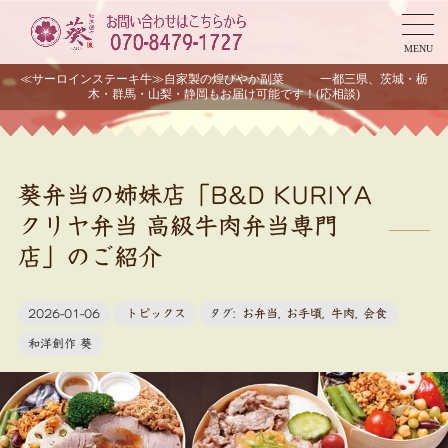
MENU
≪サーロインステーキ牛≫自家製の煌びやか副菜 一都三県、茨城・栃
木・群馬・山梨・静岡もお届け可能です！(応相談)
葵弁当の姉妹店「B&D KURIYA
クリヤ弁当 高級牛肉弁当専門
店」のご紹介
2026-01-06
トピックス
タグ:
お弁当
,
お手頃
,
牛肉
,
会食
和洋創作 葵