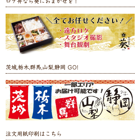
ロケ弁なら葵におまかせを！
茨城,栃木,群馬,山梨,静岡 GO!
注文用紙印刷はこちら