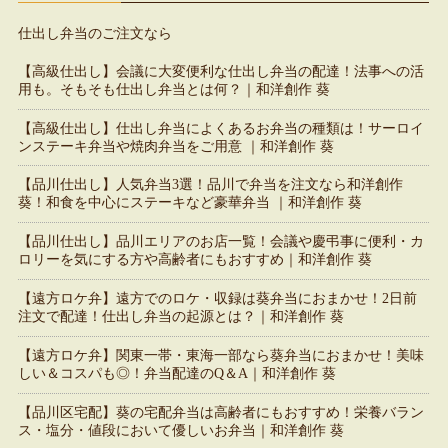
仕出し弁当のご注文なら
【高級仕出し】会議に大変便利な仕出し弁当の配達！法事への活
用も。そもそも仕出し弁当とは何？｜和洋創作 葵
【高級仕出し】仕出し弁当によくあるお弁当の種類は！サーロイ
ンステーキ弁当や焼肉弁当をご用意 ｜和洋創作 葵
【品川仕出し】人気弁当3選！品川で弁当を注文なら和洋創作
葵！和食を中心にステーキなど豪華弁当 ｜和洋創作 葵
【品川仕出し】品川エリアのお店一覧！会議や慶弔事に便利・カ
ロリーを気にする方や高齢者にもおすすめ｜和洋創作 葵
【遠方ロケ弁】遠方でのロケ・収録は葵弁当におまかせ！2日前
注文で配達！仕出し弁当の起源とは？｜和洋創作 葵
【遠方ロケ弁】関東一帯・東海一部なら葵弁当におまかせ！美味
しい＆コスパも◎！弁当配達のQ＆A｜和洋創作 葵
【品川区宅配】葵の宅配弁当は高齢者にもおすすめ！栄養バラン
ス・塩分・値段において優しいお弁当｜和洋創作 葵