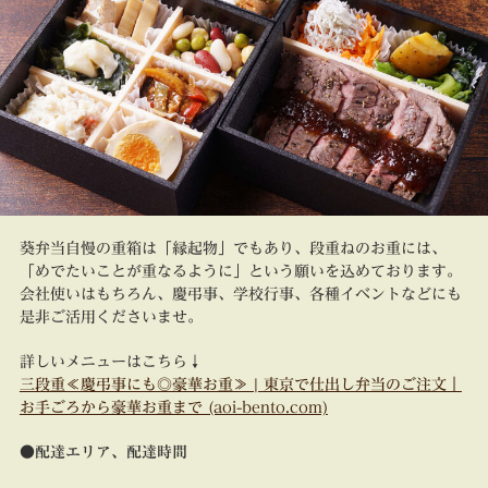
葵弁当自慢の重箱は「縁起物」でもあり、段重ねのお重には、
「めでたいことが重なるように」という願いを込めております。
会社使いはもちろん、慶弔事、学校行事、各種イベントなどにも
是非ご活用くださいませ。
詳しいメニューはこちら↓
三段重≪慶弔事にも◎豪華お重≫ | 東京で仕出し弁当のご注文｜
お手ごろから豪華お重まで (aoi-bento.com)
●配達エリア、配達時間