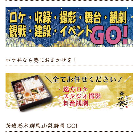
ロケ弁なら葵におまかせを！
茨城,栃木,群馬,山梨,静岡 GO!