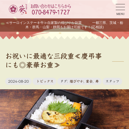
MENU
≪サーロインステーキ牛≫自家製の煌びやか副菜 一都三県、茨城・栃
木・群馬・山梨・静岡もお届け可能です！(応相談)
お祝いに最適な三段重≪慶弔事
にも◎豪華お重≫
2024-08-20
トピックス
タグ:
煌びやか
,
宴会
,
寿
スタッフ