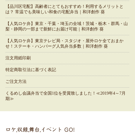
【品川区宅配】高齢者にとてもおすすめ！利用するメリットと
は？ 常温でも美味しい和食の宅配弁当｜和洋創作 葵
【人気ロケ弁】東京・千葉・埼玉の全域！茨城・栃木・群馬・山
梨・静岡の一部まで新鮮にお届け可能｜和洋創作 葵
【人気ロケ弁】東京テレビ局・スタジオ・屋外ロケ全ておまか
せ！ステーキ・ハンバーグ人気弁当多数｜和洋創作 葵
注文用紙印刷
特定商取引法に基づく表記
ご注文方法
くるめし会議弁当で全国1位を受賞致しました！≪2019年4～7月
期≫
ロケ,収録,舞台,イベント GO!