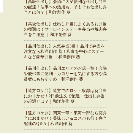
【高級仕出し】会議に大変便利な仕出し弁当
の配達！法事への活用も。そもそも仕出し弁
当とは何？｜和洋創作 葵
【高級仕出し】仕出し弁当によくあるお弁当
の種類は！サーロインステーキ弁当や焼肉弁
当をご用意 ｜和洋創作 葵
【品川仕出し】人気弁当3選！品川で弁当を
注文なら和洋創作 葵！和食を中心にステー
キなど豪華弁当 ｜和洋創作 葵
【品川仕出し】品川エリアのお店一覧！会議
や慶弔事に便利・カロリーを気にする方や高
齢者にもおすすめ｜和洋創作 葵
【遠方ロケ弁】遠方でのロケ・収録は葵弁当
におまかせ！2日前注文で配達！仕出し弁当
の起源とは？｜和洋創作 葵
【遠方ロケ弁】関東一帯・東海一部なら葵弁
当におまかせ！美味しい＆コスパも◎！弁当
配達のQ＆A｜和洋創作 葵