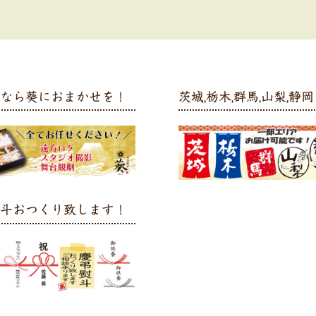
弁なら葵におまかせを！
茨城,栃木,群馬,山梨,静岡 
熨斗おつくり致します！