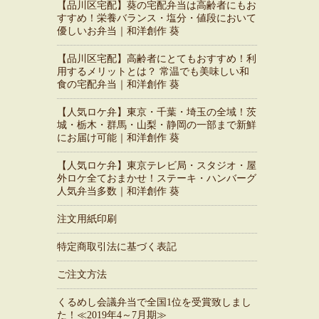
【品川区宅配】葵の宅配弁当は高齢者にもお
すすめ！栄養バランス・塩分・値段において
優しいお弁当｜和洋創作 葵
【品川区宅配】高齢者にとてもおすすめ！利
用するメリットとは？ 常温でも美味しい和
食の宅配弁当｜和洋創作 葵
【人気ロケ弁】東京・千葉・埼玉の全域！茨
城・栃木・群馬・山梨・静岡の一部まで新鮮
にお届け可能｜和洋創作 葵
【人気ロケ弁】東京テレビ局・スタジオ・屋
外ロケ全ておまかせ！ステーキ・ハンバーグ
人気弁当多数｜和洋創作 葵
注文用紙印刷
特定商取引法に基づく表記
ご注文方法
くるめし会議弁当で全国1位を受賞致しまし
た！≪2019年4～7月期≫