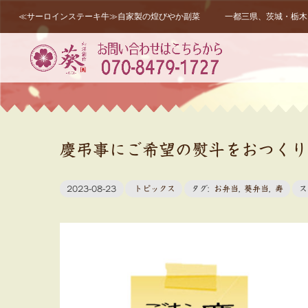
≪サーロインステーキ牛≫自家製の煌びやか副菜 一都三県、茨城・栃木・
慶弔事にご希望の熨斗をおつくり
2023-08-23
トピックス
タグ:
お弁当
,
葵弁当
,
寿
ス