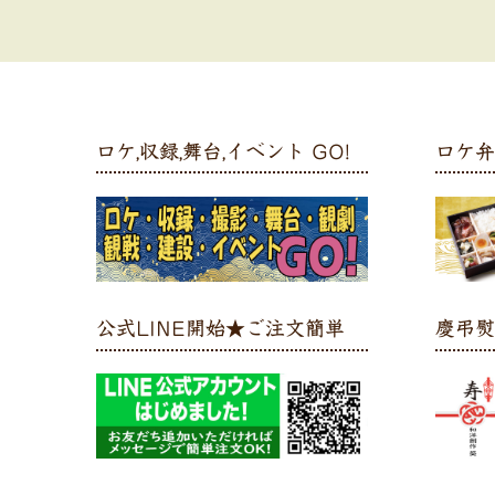
ロケ,収録,舞台,イベント GO!
ロケ
公式LINE開始★ご注文簡単
慶弔