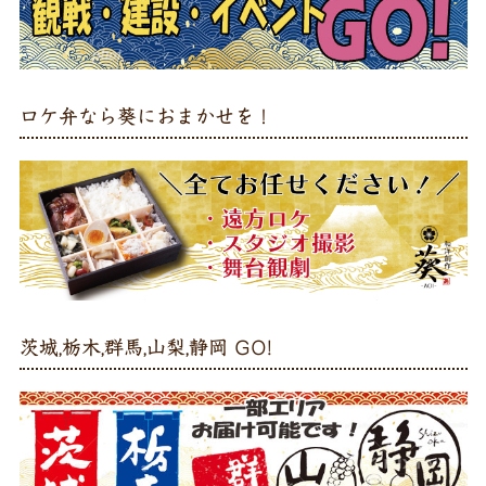
ロケ弁なら葵におまかせを！
茨城,栃木,群馬,山梨,静岡 GO!