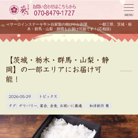
MENU
≪サーロインステーキ牛≫自家製の煌びやか副菜 一都三県、茨城・栃
木・群馬・山梨・静岡もお届け可能です！(応相談)
【茨城・栃木・群馬・山梨・静
岡】の一部エリアにお届け可
能！
2026-05-29
トピックス
タグ:
デリバリー
,
宴会
,
会食
,
お祝いに最適
和洋創作 葵