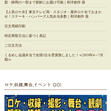
梨・静岡の一部まで新鮮にお届け可能｜和洋創作 葵
【人気ロケ弁】東京テレビ局・スタジオ・屋外ロケ全ておまか
せ！ステーキ・ハンバーグ人気弁当多数｜和洋創作 葵
注文用紙印刷
特定商取引法に基づく表記
ご注文方法
くるめし会議弁当で全国1位を受賞致しました！≪2019年4～7月
期≫
ロケ,収録,舞台,イベント GO!