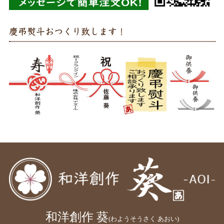
慶弔熨斗おつくり致します！
和洋創作 葵
(わようそうさく あおい)