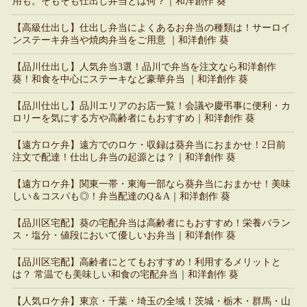
用も。そもそも仕出し弁当とは何？｜和洋創作 葵
【高級仕出し】仕出し弁当によくあるお弁当の種類は！サーロイ
ンステーキ弁当や焼肉弁当をご用意 ｜和洋創作 葵
【品川仕出し】人気弁当3選！品川で弁当を注文なら和洋創作
葵！和食を中心にステーキなど豪華弁当 ｜和洋創作 葵
【品川仕出し】品川エリアのお店一覧！会議や慶弔事に便利・カ
ロリーを気にする方や高齢者にもおすすめ｜和洋創作 葵
【遠方ロケ弁】遠方でのロケ・収録は葵弁当におまかせ！2日前
注文で配達！仕出し弁当の起源とは？｜和洋創作 葵
【遠方ロケ弁】関東一帯・東海一部なら葵弁当におまかせ！美味
しい＆コスパも◎！弁当配達のQ＆A｜和洋創作 葵
【品川区宅配】葵の宅配弁当は高齢者にもおすすめ！栄養バラン
ス・塩分・値段において優しいお弁当｜和洋創作 葵
【品川区宅配】高齢者にとてもおすすめ！利用するメリットと
は？ 常温でも美味しい和食の宅配弁当｜和洋創作 葵
【人気ロケ弁】東京・千葉・埼玉の全域！茨城・栃木・群馬・山