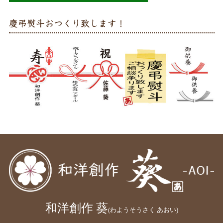
慶弔熨斗おつくり致します！
和洋創作 葵
(わようそうさく あおい)