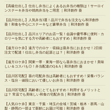
【高級仕出し】仕出し弁当によくあるお弁当の種類は！サーロイ
ンステーキ弁当や焼肉弁当をご用意 ｜和洋創作 葵
【品川仕出し】人気弁当3選！品川で弁当を注文なら和洋創作
葵！和食を中心にステーキなど豪華弁当 ｜和洋創作 葵
【品川仕出し】品川エリアのお店一覧！会議や慶弔事に便利・カ
ロリーを気にする方や高齢者にもおすすめ｜和洋創作 葵
【遠方ロケ弁】遠方でのロケ・収録は葵弁当におまかせ！2日前
注文で配達！仕出し弁当の起源とは？｜和洋創作 葵
【遠方ロケ弁】関東一帯・東海一部なら葵弁当におまかせ！美味
しい＆コスパも◎！弁当配達のQ＆A｜和洋創作 葵
【品川区宅配】葵の宅配弁当は高齢者にもおすすめ！栄養バラン
ス・塩分・値段において優しいお弁当｜和洋創作 葵
【品川区宅配】高齢者にとてもおすすめ！利用するメリットと
は？ 常温でも美味しい和食の宅配弁当｜和洋創作 葵
【人気ロケ弁】東京・千葉・埼玉の全域！茨城・栃木・群馬・山
梨・静岡の一部まで新鮮にお届け可能｜和洋創作 葵