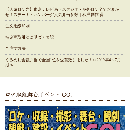
【人気ロケ弁】東京テレビ局・スタジオ・屋外ロケ全ておまか
せ！ステーキ・ハンバーグ人気弁当多数｜和洋創作 葵
注文用紙印刷
特定商取引法に基づく表記
ご注文方法
くるめし会議弁当で全国1位を受賞致しました！≪2019年4～7月
期≫
ロケ,収録,舞台,イベント GO!