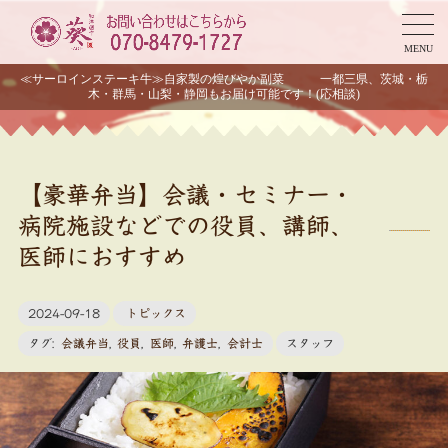
MENU
≪サーロインステーキ牛≫自家製の煌びやか副菜 一都三県、茨城・栃
木・群馬・山梨・静岡もお届け可能です！(応相談)
【豪華弁当】会議・セミナー・
病院施設などでの役員、講師、
医師におすすめ
2024-09-18
トピックス
タグ:
会議弁当
,
役員
,
医師
,
弁護士
,
会計士
スタッフ