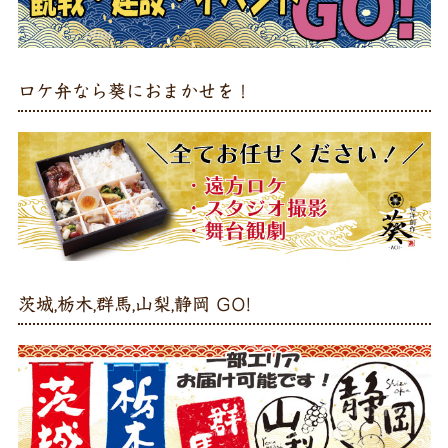
ロケ弁なら葵におまかせを！
茨城,栃木,群馬,山梨,静岡 GO!