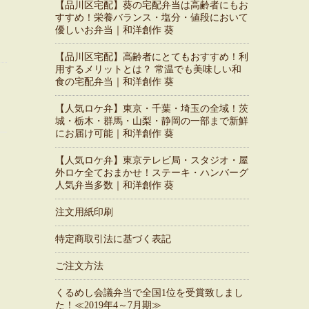
【品川区宅配】葵の宅配弁当は高齢者にもお
すすめ！栄養バランス・塩分・値段において
優しいお弁当｜和洋創作 葵
【品川区宅配】高齢者にとてもおすすめ！利
用するメリットとは？ 常温でも美味しい和
食の宅配弁当｜和洋創作 葵
【人気ロケ弁】東京・千葉・埼玉の全域！茨
城・栃木・群馬・山梨・静岡の一部まで新鮮
にお届け可能｜和洋創作 葵
【人気ロケ弁】東京テレビ局・スタジオ・屋
外ロケ全ておまかせ！ステーキ・ハンバーグ
人気弁当多数｜和洋創作 葵
注文用紙印刷
特定商取引法に基づく表記
ご注文方法
くるめし会議弁当で全国1位を受賞致しまし
た！≪2019年4～7月期≫