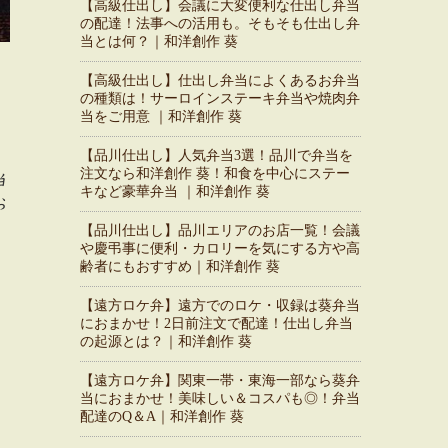
【高級仕出し】会議に大変便利な仕出し弁当
の配達！法事への活用も。そもそも仕出し弁
当とは何？｜和洋創作 葵
【高級仕出し】仕出し弁当によくあるお弁当
の種類は！サーロインステーキ弁当や焼肉弁
当をご用意 ｜和洋創作 葵
【品川仕出し】人気弁当3選！品川で弁当を
注文なら和洋創作 葵！和食を中心にステー
当
キなど豪華弁当 ｜和洋創作 葵
お
【品川仕出し】品川エリアのお店一覧！会議
や慶弔事に便利・カロリーを気にする方や高
齢者にもおすすめ｜和洋創作 葵
【遠方ロケ弁】遠方でのロケ・収録は葵弁当
におまかせ！2日前注文で配達！仕出し弁当
の起源とは？｜和洋創作 葵
【遠方ロケ弁】関東一帯・東海一部なら葵弁
当におまかせ！美味しい＆コスパも◎！弁当
配達のQ＆A｜和洋創作 葵