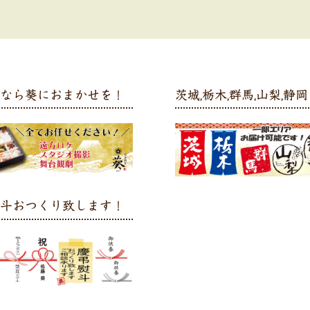
弁なら葵におまかせを！
茨城,栃木,群馬,山梨,静岡 
熨斗おつくり致します！