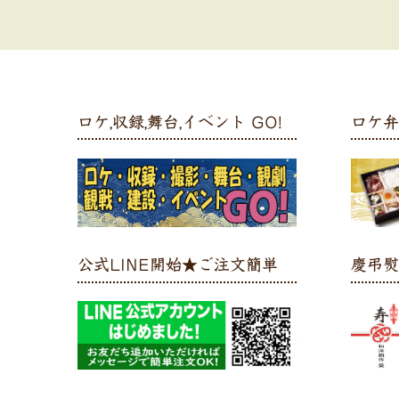
ロケ,収録,舞台,イベント GO!
ロケ
公式LINE開始★ご注文簡単
慶弔