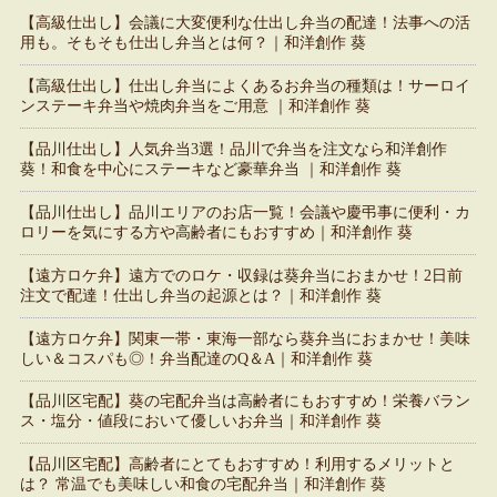
【高級仕出し】会議に大変便利な仕出し弁当の配達！法事への活
用も。そもそも仕出し弁当とは何？｜和洋創作 葵
【高級仕出し】仕出し弁当によくあるお弁当の種類は！サーロイ
ンステーキ弁当や焼肉弁当をご用意 ｜和洋創作 葵
【品川仕出し】人気弁当3選！品川で弁当を注文なら和洋創作
葵！和食を中心にステーキなど豪華弁当 ｜和洋創作 葵
【品川仕出し】品川エリアのお店一覧！会議や慶弔事に便利・カ
ロリーを気にする方や高齢者にもおすすめ｜和洋創作 葵
【遠方ロケ弁】遠方でのロケ・収録は葵弁当におまかせ！2日前
注文で配達！仕出し弁当の起源とは？｜和洋創作 葵
【遠方ロケ弁】関東一帯・東海一部なら葵弁当におまかせ！美味
しい＆コスパも◎！弁当配達のQ＆A｜和洋創作 葵
【品川区宅配】葵の宅配弁当は高齢者にもおすすめ！栄養バラン
ス・塩分・値段において優しいお弁当｜和洋創作 葵
【品川区宅配】高齢者にとてもおすすめ！利用するメリットと
は？ 常温でも美味しい和食の宅配弁当｜和洋創作 葵