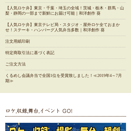
【人気ロケ弁】東京・千葉・埼玉の全域！茨城・栃木・群馬・山
梨・静岡の一部まで新鮮にお届け可能｜和洋創作 葵
【人気ロケ弁】東京テレビ局・スタジオ・屋外ロケ全ておまか
せ！ステーキ・ハンバーグ人気弁当多数｜和洋創作 葵
注文用紙印刷
特定商取引法に基づく表記
ご注文方法
くるめし会議弁当で全国1位を受賞致しました！≪2019年4～7月
期≫
ロケ,収録,舞台,イベント GO!