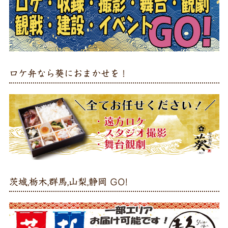
ロケ弁なら葵におまかせを！
茨城,栃木,群馬,山梨,静岡 GO!