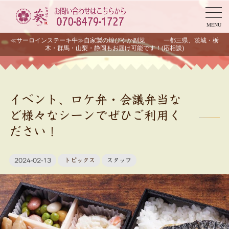
MENU
≪サーロインステーキ牛≫自家製の煌びやか副菜 一都三県、茨城・栃
木・群馬・山梨・静岡もお届け可能です！(応相談)
イベント、ロケ弁・会議弁当な
ど様々なシーンでぜひご利用く
ださい！
2024-02-13
トピックス
スタッフ