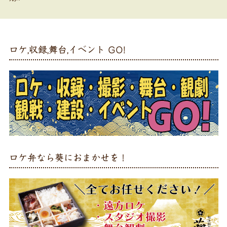
ロケ,収録,舞台,イベント GO!
ロケ弁なら葵におまかせを！