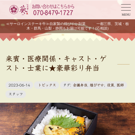
MENU
≪サーロインステーキ牛≫自家製の煌びやか副菜 一都三県、茨城・栃
木・群馬・山梨・静岡もお届け可能です！(応相談)
来賓・医療関係・キャスト・ゲ
スト・士業に★豪華彩り弁当
2023-06-14
トピックス
タグ:
会議弁当
,
煌びやか
,
役員
,
医師
スタッフ