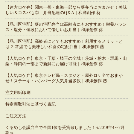
【遠方ロケ弁】関東一帯・東海一部なら葵弁当におまかせ！美味
しい＆コスパも◎！弁当配達のQ＆A｜和洋創作 葵
【品川区宅配】葵の宅配弁当は高齢者にもおすすめ！栄養バラン
ス・塩分・値段において優しいお弁当｜和洋創作 葵
【品川区宅配】高齢者にとてもおすすめ！利用するメリットと
は？ 常温でも美味しい和食の宅配弁当｜和洋創作 葵
【人気ロケ弁】東京・千葉・埼玉の全域！茨城・栃木・群馬・山
梨・静岡の一部まで新鮮にお届け可能｜和洋創作 葵
【人気ロケ弁】東京テレビ局・スタジオ・屋外ロケ全ておまか
せ！ステーキ・ハンバーグ人気弁当多数｜和洋創作 葵
注文用紙印刷
特定商取引法に基づく表記
ご注文方法
くるめし会議弁当で全国1位を受賞致しました！≪2019年4～7月
期≫