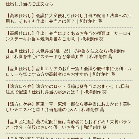
仕出し弁当のご注文なら
【高級仕出し】会議に大変便利な仕出し弁当の配達！法事への活
用も。そもそも仕出し弁当とは何？｜和洋創作 葵
【高級仕出し】仕出し弁当によくあるお弁当の種類は！サーロイ
ンステーキ弁当や焼肉弁当をご用意 ｜和洋創作 葵
【品川仕出し】人気弁当3選！品川で弁当を注文なら和洋創作
葵！和食を中心にステーキなど豪華弁当 ｜和洋創作 葵
【品川仕出し】品川エリアのお店一覧！会議や慶弔事に便利・カ
ロリーを気にする方や高齢者にもおすすめ｜和洋創作 葵
【遠方ロケ弁】遠方でのロケ・収録は葵弁当におまかせ！2日前
注文で配達！仕出し弁当の起源とは？｜和洋創作 葵
【遠方ロケ弁】関東一帯・東海一部なら葵弁当におまかせ！美味
しい＆コスパも◎！弁当配達のQ＆A｜和洋創作 葵
【品川区宅配】葵の宅配弁当は高齢者にもおすすめ！栄養バラン
ス・塩分・値段において優しいお弁当｜和洋創作 葵