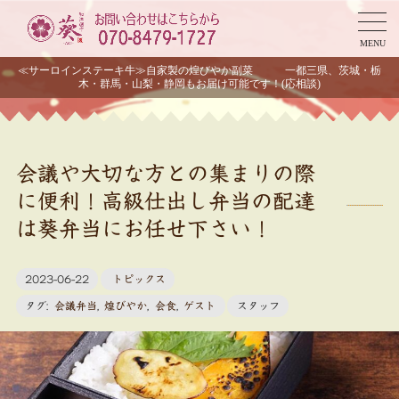
MENU
≪サーロインステーキ牛≫自家製の煌びやか副菜 一都三県、茨城・栃
木・群馬・山梨・静岡もお届け可能です！(応相談)
会議や大切な方との集まりの際
に便利！高級仕出し弁当の配達
は葵弁当にお任せ下さい！
2023-06-22
トピックス
タグ:
会議弁当
,
煌びやか
,
会食
,
ゲスト
スタッフ