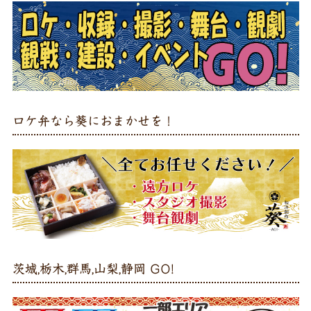
ロケ弁なら葵におまかせを！
茨城,栃木,群馬,山梨,静岡 GO!