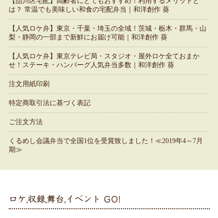
【品川区宅配】高齢者にとてもおすすめ！利用するメリットと
は？ 常温でも美味しい和食の宅配弁当｜和洋創作 葵
【人気ロケ弁】東京・千葉・埼玉の全域！茨城・栃木・群馬・山
梨・静岡の一部まで新鮮にお届け可能｜和洋創作 葵
【人気ロケ弁】東京テレビ局・スタジオ・屋外ロケ全ておまか
せ！ステーキ・ハンバーグ人気弁当多数｜和洋創作 葵
注文用紙印刷
特定商取引法に基づく表記
ご注文方法
くるめし会議弁当で全国1位を受賞致しました！≪2019年4～7月
期≫
ロケ,収録,舞台,イベント GO!