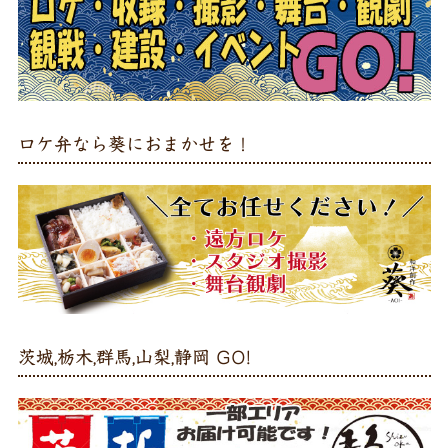
ロケ弁なら葵におまかせを！
茨城,栃木,群馬,山梨,静岡 GO!