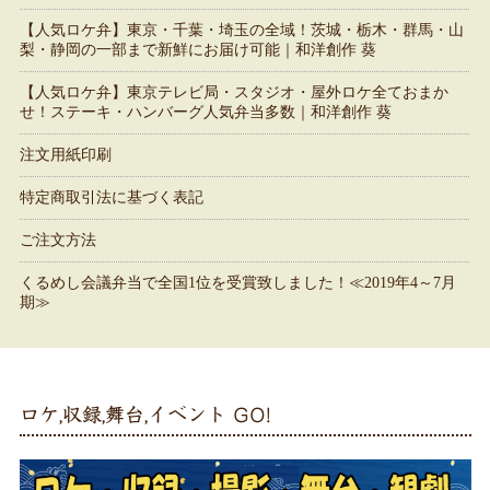
【人気ロケ弁】東京・千葉・埼玉の全域！茨城・栃木・群馬・山
梨・静岡の一部まで新鮮にお届け可能｜和洋創作 葵
【人気ロケ弁】東京テレビ局・スタジオ・屋外ロケ全ておまか
せ！ステーキ・ハンバーグ人気弁当多数｜和洋創作 葵
注文用紙印刷
特定商取引法に基づく表記
ご注文方法
くるめし会議弁当で全国1位を受賞致しました！≪2019年4～7月
期≫
ロケ,収録,舞台,イベント GO!