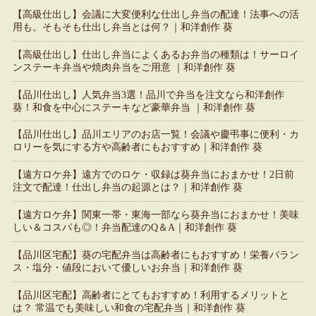
【高級仕出し】会議に大変便利な仕出し弁当の配達！法事への活
用も。そもそも仕出し弁当とは何？｜和洋創作 葵
【高級仕出し】仕出し弁当によくあるお弁当の種類は！サーロイ
ンステーキ弁当や焼肉弁当をご用意 ｜和洋創作 葵
【品川仕出し】人気弁当3選！品川で弁当を注文なら和洋創作
葵！和食を中心にステーキなど豪華弁当 ｜和洋創作 葵
【品川仕出し】品川エリアのお店一覧！会議や慶弔事に便利・カ
ロリーを気にする方や高齢者にもおすすめ｜和洋創作 葵
【遠方ロケ弁】遠方でのロケ・収録は葵弁当におまかせ！2日前
注文で配達！仕出し弁当の起源とは？｜和洋創作 葵
【遠方ロケ弁】関東一帯・東海一部なら葵弁当におまかせ！美味
しい＆コスパも◎！弁当配達のQ＆A｜和洋創作 葵
【品川区宅配】葵の宅配弁当は高齢者にもおすすめ！栄養バラン
ス・塩分・値段において優しいお弁当｜和洋創作 葵
【品川区宅配】高齢者にとてもおすすめ！利用するメリットと
は？ 常温でも美味しい和食の宅配弁当｜和洋創作 葵