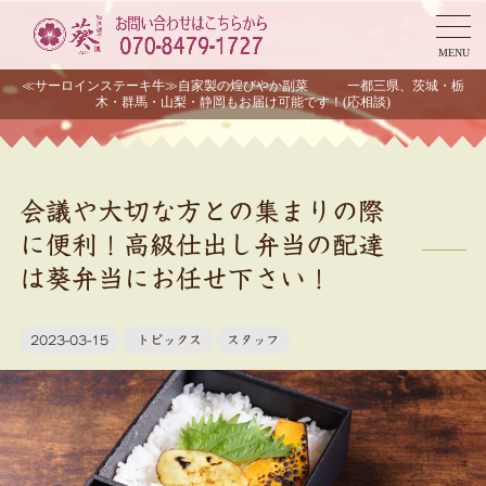
MENU
≪サーロインステーキ牛≫自家製の煌びやか副菜 一都三県、茨城・栃
木・群馬・山梨・静岡もお届け可能です！(応相談)
会議や大切な方との集まりの際
に便利！高級仕出し弁当の配達
は葵弁当にお任せ下さい！
2023-03-15
トピックス
スタッフ