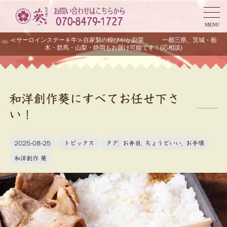
MENU
≪サーロインステーキ牛≫自家製の煌びやか副菜 一都三県、茨城・栃
木・群馬・山梨・静岡もお届け可能です！(応相談)
和洋創作葵にすべてお任せ下さ
い！
2025-08-25
トピックス
タグ:
お弁当
,
ちょうどいい
,
お手頃
和洋創作 葵