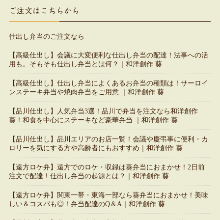
ご注文はこちらから
仕出し弁当のご注文なら
【高級仕出し】会議に大変便利な仕出し弁当の配達！法事への活
用も。そもそも仕出し弁当とは何？｜和洋創作 葵
【高級仕出し】仕出し弁当によくあるお弁当の種類は！サーロイ
ンステーキ弁当や焼肉弁当をご用意 ｜和洋創作 葵
【品川仕出し】人気弁当3選！品川で弁当を注文なら和洋創作
葵！和食を中心にステーキなど豪華弁当 ｜和洋創作 葵
【品川仕出し】品川エリアのお店一覧！会議や慶弔事に便利・カ
ロリーを気にする方や高齢者にもおすすめ｜和洋創作 葵
【遠方ロケ弁】遠方でのロケ・収録は葵弁当におまかせ！2日前
注文で配達！仕出し弁当の起源とは？｜和洋創作 葵
【遠方ロケ弁】関東一帯・東海一部なら葵弁当におまかせ！美味
しい＆コスパも◎！弁当配達のQ＆A｜和洋創作 葵