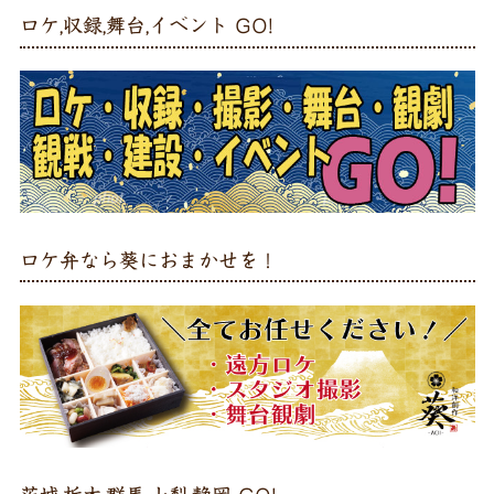
ロケ,収録,舞台,イベント GO!
ロケ弁なら葵におまかせを！