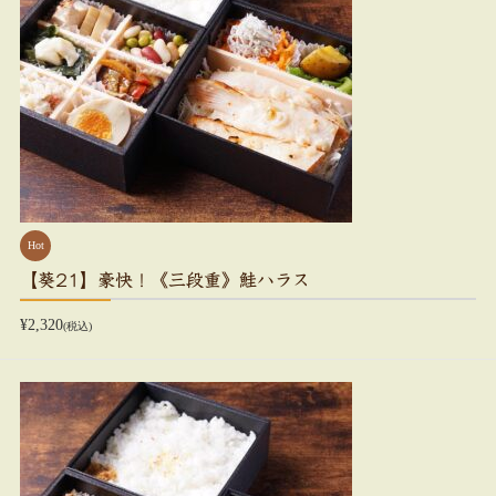
Hot
【葵21】豪快！《三段重》鮭ハラス
¥2,320
(税込)