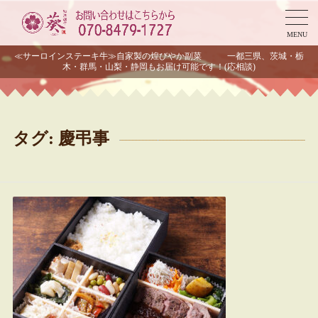
MENU
≪サーロインステーキ牛≫自家製の煌びやか副菜 一都三県、茨城・栃
木・群馬・山梨・静岡もお届け可能です！(応相談)
タグ:
慶弔事