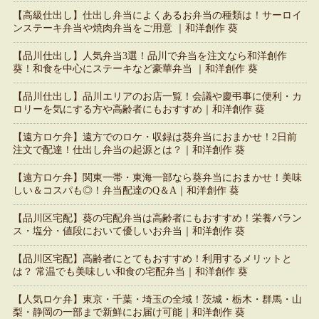
【高級仕出し】仕出し弁当によくあるお弁当の種類は！サーロイ
ンステーキ弁当や焼肉弁当をご用意 ｜和洋創作 葵
【品川仕出し】人気弁当3選！品川で弁当を注文なら和洋創作
葵！和食を中心にステーキなど豪華弁当 ｜和洋創作 葵
【品川仕出し】品川エリアのお店一覧！会議や慶弔事に便利・カ
ロリーを気にする方や高齢者にもおすすめ｜和洋創作 葵
【遠方ロケ弁】遠方でのロケ・収録は葵弁当におまかせ！2日前
注文で配達！仕出し弁当の起源とは？｜和洋創作 葵
【遠方ロケ弁】関東一帯・東海一部なら葵弁当におまかせ！美味
しい＆コスパも◎！弁当配達のQ＆A｜和洋創作 葵
【品川区宅配】葵の宅配弁当は高齢者にもおすすめ！栄養バラン
ス・塩分・値段において優しいお弁当｜和洋創作 葵
【品川区宅配】高齢者にとてもおすすめ！利用するメリットと
は？ 常温でも美味しい和食の宅配弁当｜和洋創作 葵
【人気ロケ弁】東京・千葉・埼玉の全域！茨城・栃木・群馬・山
梨・静岡の一部まで新鮮にお届け可能｜和洋創作 葵