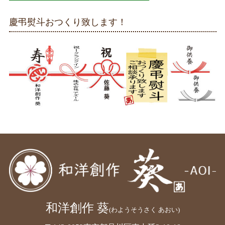
慶弔熨斗おつくり致します！
和洋創作 葵
(わようそうさく あおい)