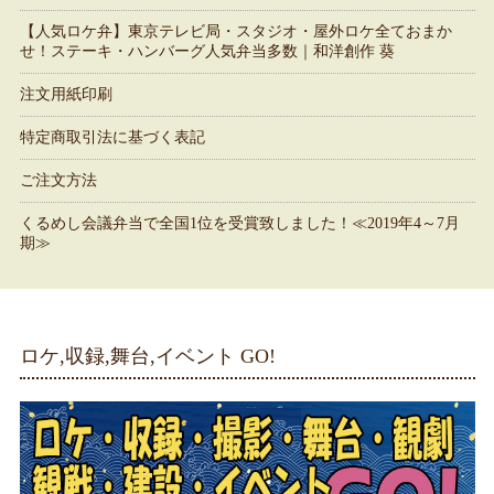
【人気ロケ弁】東京テレビ局・スタジオ・屋外ロケ全ておまか
せ！ステーキ・ハンバーグ人気弁当多数｜和洋創作 葵
注文用紙印刷
特定商取引法に基づく表記
ご注文方法
くるめし会議弁当で全国1位を受賞致しました！≪2019年4～7月
期≫
ロケ,収録,舞台,イベント GO!