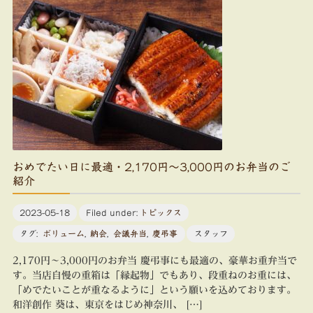
おめでたい日に最適・2,170円～3,000円のお弁当のご
紹介
2023-05-18
Filed under:
トピックス
タグ:
ボリューム
,
納会
,
会議弁当
,
慶弔事
スタッフ
2,170円～3,000円のお弁当 慶弔事にも最適の、豪華お重弁当で
す。当店自慢の重箱は「縁起物」でもあり、段重ねのお重には、
「めでたいことが重なるように」という願いを込めております。
和洋創作 葵は、東京をはじめ神奈川、 […]