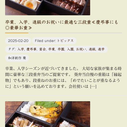
卒業、入学、進級のお祝いに最適な三段重≪慶弔事にも
◎豪華お重≫
2025-02-20
Filed under:
トピックス
タグ:
入学
,
慶弔事
,
宴会
,
卒業
,
卒園
,
入園
,
お祝い
,
進級
,
進学
和洋創作 葵
卒業、入学シーズンが近づいてきました。 大切な家族が集まる時
間に豪華な三段重弁当のご提案です。 葵弁当自慢の重箱は「縁起
物」でもあり、段重ねのお重には、「めでたいことが重なるよう
に」という願いを込めております。会社使いは […]