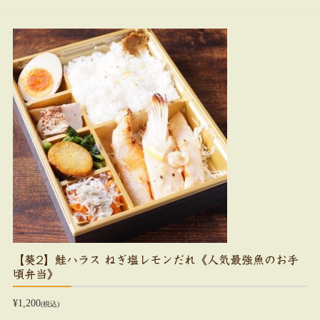
【葵2】鮭ハラス ねぎ塩レモンだれ《人気最強魚のお手
頃弁当》
¥1,200
(税込)