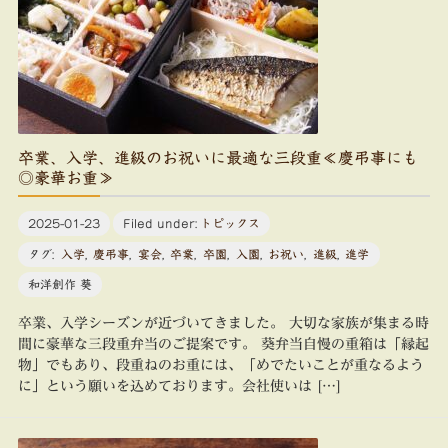
卒業、入学、進級のお祝いに最適な三段重≪慶弔事にも
◎豪華お重≫
2025-01-23
Filed under:
トピックス
タグ:
入学
,
慶弔事
,
宴会
,
卒業
,
卒園
,
入園
,
お祝い
,
進級
,
進学
和洋創作 葵
卒業、入学シーズンが近づいてきました。 大切な家族が集まる時
間に豪華な三段重弁当のご提案です。 葵弁当自慢の重箱は「縁起
物」でもあり、段重ねのお重には、「めでたいことが重なるよう
に」という願いを込めております。会社使いは […]