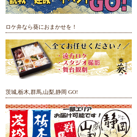
ロケ弁なら葵におまかせを！
茨城,栃木,群馬,山梨,静岡 GO!