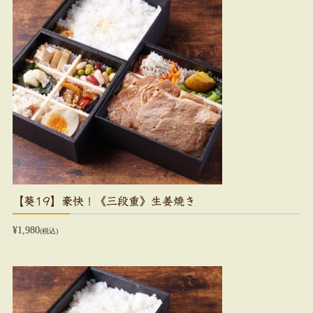
【葵19】豪快！《三段重》生姜焼き
¥1,980
(税込)