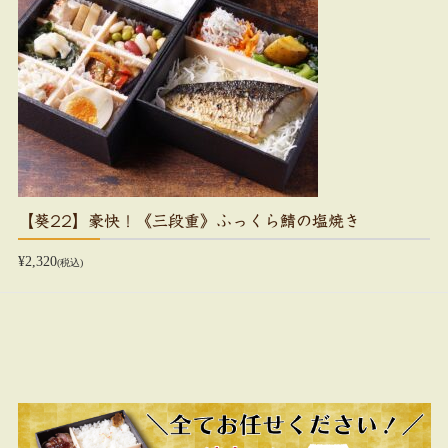
【葵22】豪快！《三段重》ふっくら鯖の塩焼き
¥2,320
(税込)