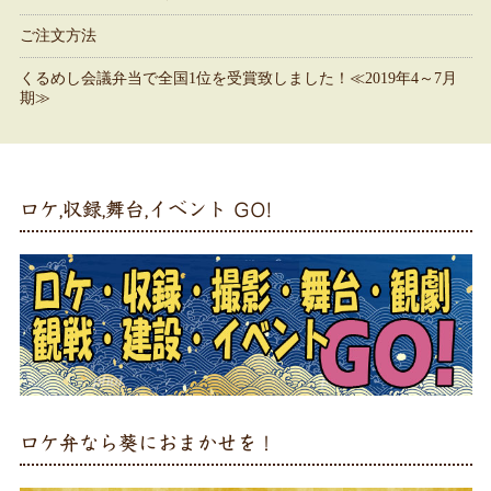
ご注文方法
くるめし会議弁当で全国1位を受賞致しました！≪2019年4～7月
期≫
ロケ,収録,舞台,イベント GO!
ロケ弁なら葵におまかせを！