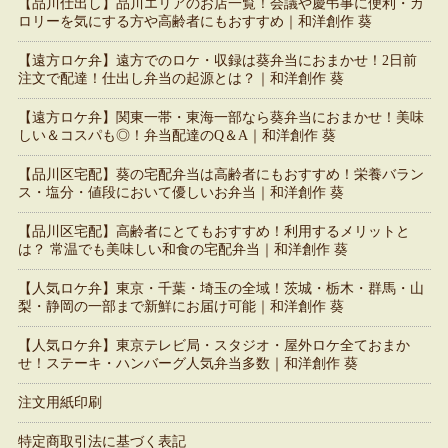
【品川仕出し】品川エリアのお店一覧！会議や慶弔事に便利・カ
ロリーを気にする方や高齢者にもおすすめ｜和洋創作 葵
【遠方ロケ弁】遠方でのロケ・収録は葵弁当におまかせ！2日前
注文で配達！仕出し弁当の起源とは？｜和洋創作 葵
【遠方ロケ弁】関東一帯・東海一部なら葵弁当におまかせ！美味
しい＆コスパも◎！弁当配達のQ＆A｜和洋創作 葵
【品川区宅配】葵の宅配弁当は高齢者にもおすすめ！栄養バラン
ス・塩分・値段において優しいお弁当｜和洋創作 葵
【品川区宅配】高齢者にとてもおすすめ！利用するメリットと
は？ 常温でも美味しい和食の宅配弁当｜和洋創作 葵
【人気ロケ弁】東京・千葉・埼玉の全域！茨城・栃木・群馬・山
梨・静岡の一部まで新鮮にお届け可能｜和洋創作 葵
【人気ロケ弁】東京テレビ局・スタジオ・屋外ロケ全ておまか
せ！ステーキ・ハンバーグ人気弁当多数｜和洋創作 葵
注文用紙印刷
特定商取引法に基づく表記