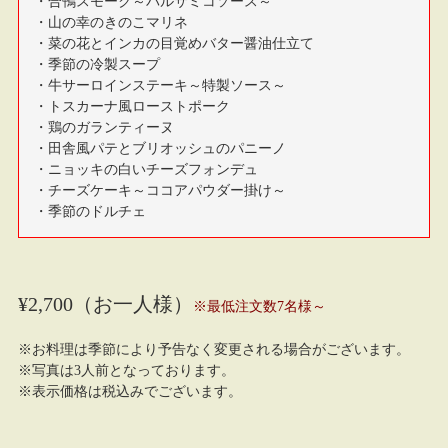
・合鴨スモーク～バルサミコソース～
・山の幸のきのこマリネ
・菜の花とインカの目覚めバター醤油仕立て
・季節の冷製スープ
・牛サーロインステーキ～特製ソース～
・トスカーナ風ローストポーク
・鶏のガランティーヌ
・田舎風パテとブリオッシュのパニーノ
・ニョッキの白いチーズフォンデュ
・チーズケーキ～ココアパウダー掛け～
・季節のドルチェ
¥
2,700
（お一人様）
※最低注文数7名様～
※お料理は季節により予告なく変更される場合がございます。
※写真は3人前となっております。
※表示価格は税込みでございます。