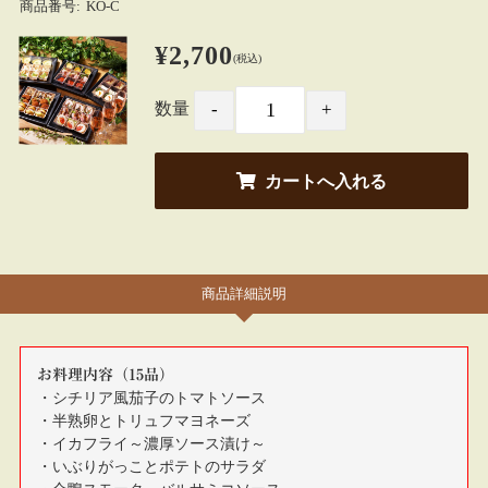
商品番号:
KO-C
¥2,700
(税込)
数量
商品詳細説明
お料理内容（
15
品）
・シチリア風茄子のトマトソース
・半熟卵とトリュフマヨネーズ
・イカフライ～濃厚ソース漬け～
・いぶりがっことポテトのサラダ