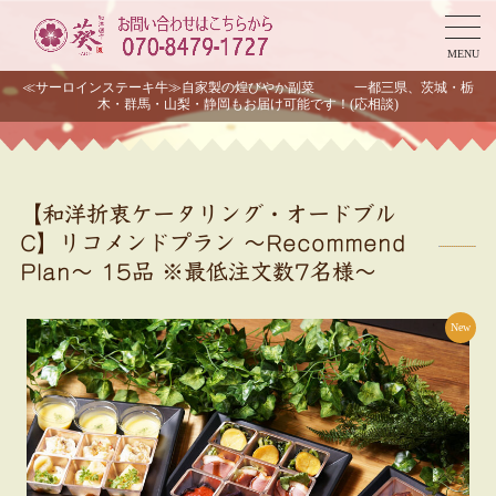
MENU
≪サーロインステーキ牛≫自家製の煌びやか副菜 一都三県、茨城・栃
木・群馬・山梨・静岡もお届け可能です！(応相談)
【和洋折衷ケータリング・オードブル
C】リコメンドプラン ～Recommend
Plan～ 15品 ※最低注文数7名様～
New