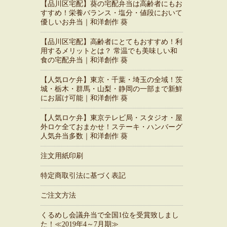
【品川区宅配】葵の宅配弁当は高齢者にもお
すすめ！栄養バランス・塩分・値段において
優しいお弁当｜和洋創作 葵
【品川区宅配】高齢者にとてもおすすめ！利
用するメリットとは？ 常温でも美味しい和
食の宅配弁当｜和洋創作 葵
【人気ロケ弁】東京・千葉・埼玉の全域！茨
城・栃木・群馬・山梨・静岡の一部まで新鮮
にお届け可能｜和洋創作 葵
【人気ロケ弁】東京テレビ局・スタジオ・屋
外ロケ全ておまかせ！ステーキ・ハンバーグ
人気弁当多数｜和洋創作 葵
注文用紙印刷
特定商取引法に基づく表記
ご注文方法
くるめし会議弁当で全国1位を受賞致しまし
た！≪2019年4～7月期≫