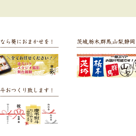
弁なら葵におまかせを！
茨城,栃木,群馬,山梨,静岡 
熨斗おつくり致します！