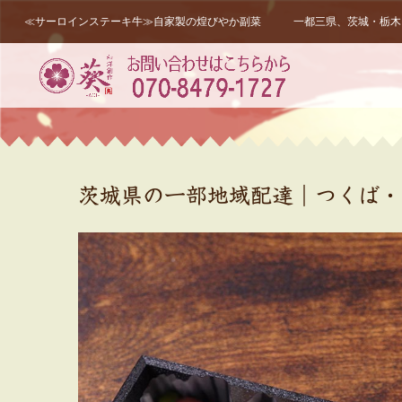
≪サーロインステーキ牛≫自家製の煌びやか副菜 一都三県、茨城・栃木・
茨城県の一部地域配達｜つくば・