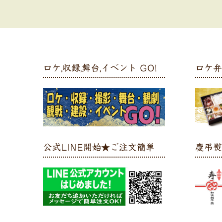
ロケ,収録,舞台,イベント GO!
ロケ
公式LINE開始★ご注文簡単
慶弔