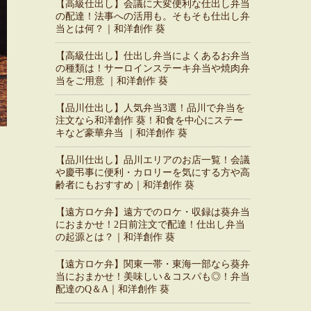
【高級仕出し】会議に大変便利な仕出し弁当
の配達！法事への活用も。そもそも仕出し弁
当とは何？｜和洋創作 葵
【高級仕出し】仕出し弁当によくあるお弁当
の種類は！サーロインステーキ弁当や焼肉弁
当をご用意 ｜和洋創作 葵
【品川仕出し】人気弁当3選！品川で弁当を
注文なら和洋創作 葵！和食を中心にステー
キなど豪華弁当 ｜和洋創作 葵
【品川仕出し】品川エリアのお店一覧！会議
や慶弔事に便利・カロリーを気にする方や高
齢者にもおすすめ｜和洋創作 葵
【遠方ロケ弁】遠方でのロケ・収録は葵弁当
におまかせ！2日前注文で配達！仕出し弁当
の起源とは？｜和洋創作 葵
【遠方ロケ弁】関東一帯・東海一部なら葵弁
当におまかせ！美味しい＆コスパも◎！弁当
配達のQ＆A｜和洋創作 葵