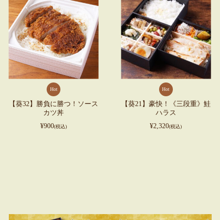
Hot
Hot
【葵32】勝負に勝つ！ソース
【葵21】豪快！《三段重》鮭
カツ丼
ハラス
¥900
¥2,320
(税込)
(税込)