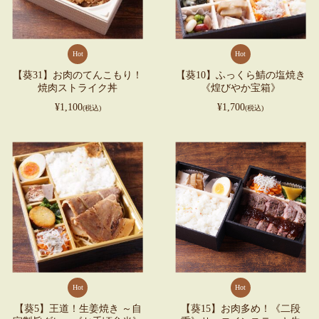
Hot
Hot
【葵31】お肉のてんこもり！
【葵10】ふっくら鯖の塩焼き
焼肉ストライク丼
《煌びやか宝箱》
¥1,100
¥1,700
(税込)
(税込)
Hot
Hot
【葵5】王道！生姜焼き ～自
【葵15】お肉多め！《二段