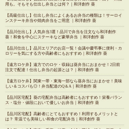
用も。そもそも仕出し弁当とは何？｜和洋創作 葵
【高級仕出し】仕出し弁当によくあるお弁当の種類は！サーロイ
ンステーキ弁当や焼肉弁当をご用意 ｜和洋創作 葵
【品川仕出し】人気弁当3選！品川で弁当を注文なら和洋創作
葵！和食を中心にステーキなど豪華弁当 ｜和洋創作 葵
【品川仕出し】品川エリアのお店一覧！会議や慶弔事に便利・カ
ロリーを気にする方や高齢者にもおすすめ｜和洋創作 葵
【遠方ロケ弁】遠方でのロケ・収録は葵弁当におまかせ！2日前
注文で配達！仕出し弁当の起源とは？｜和洋創作 葵
【遠方ロケ弁】関東一帯・東海一部なら葵弁当におまかせ！美味
しい＆コスパも◎！弁当配達のQ＆A｜和洋創作 葵
【品川区宅配】葵の宅配弁当は高齢者にもおすすめ！栄養バラン
ス・塩分・値段において優しいお弁当｜和洋創作 葵
【品川区宅配】高齢者にとてもおすすめ！利用するメリットと
は？ 常温でも美味しい和食の宅配弁当｜和洋創作 葵