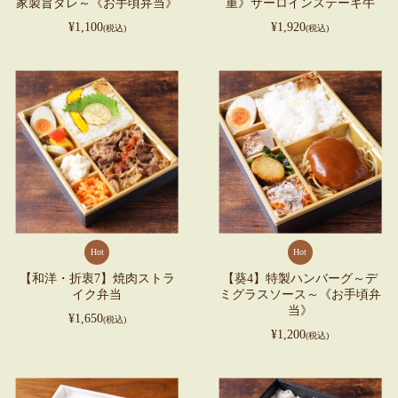
家製旨ダレ～《お手頃弁当》
重》サーロインステーキ牛
¥1,100
¥1,920
(税込)
(税込)
Hot
Hot
【和洋・折衷7】焼肉ストラ
【葵4】特製ハンバーグ～デ
イク弁当
ミグラスソース～《お手頃弁
当》
¥1,650
(税込)
¥1,200
(税込)