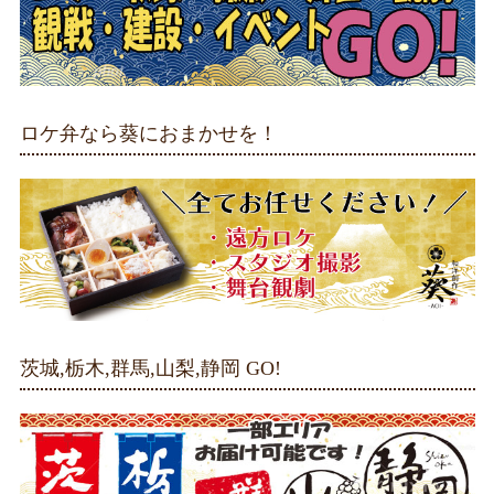
ロケ弁なら葵におまかせを！
茨城,栃木,群馬,山梨,静岡 GO!