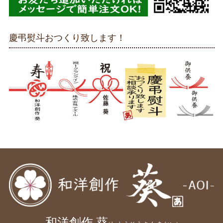
慶弔熨斗おつくり致します！
和洋創作 葵