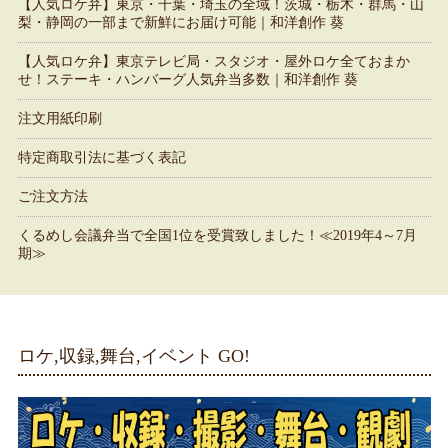
【人気ロケ弁】東京・千葉・埼玉の全域！茨城・栃木・群馬・山
梨・静岡の一部まで新鮮にお届け可能｜和洋創作 葵
【人気ロケ弁】東京テレビ局・スタジオ・屋外ロケ全ておまか
せ！ステーキ・ハンバーグ人気弁当多数｜和洋創作 葵
注文用紙印刷
特定商取引法に基づく表記
ご注文方法
くるめし会議弁当で全国1位を受賞致しました！≪2019年4～7月
期≫
ロケ,収録,舞台,イベント GO!