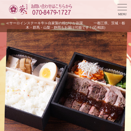
MENU
≪サーロインステーキ牛≫自家製の煌びやか副菜 一都三県、茨城・栃
木・群馬・山梨・静岡もお届け可能です！(応相談)